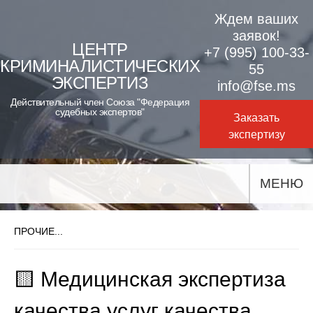
Skip
Ждем ваших
to
заявок!
ЦЕНТР
+7 (995) 100-33-
content
КРИМИНАЛИСТИЧЕСКИХ
55
ЭКСПЕРТИЗ
info@fse.ms
Действительный член Союза "Федерация
судебных экспертов"
Заказать
экспертизу
МЕНЮ
ПРОЧИЕ...
🟨 Медицинская экспертиза
качества услуг качества