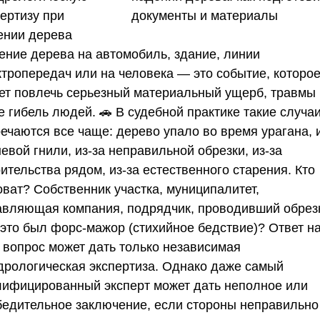
ертизу при
ении дерева
ение дерева на автомобиль, здание, линии
ктропередач или на человека — это событие, которо
ет повлечь серьезный материальный ущерб, травмы 
 гибель людей. 🚗 В судебной практике такие случа
ечаются все чаще: дерево упало во время урагана, 
евой гнили, из-за неправильной обрезки, из-за
ительства рядом, из-за естественного старения. Кто
оват? Собственник участка, муниципалитет,
авляющая компания, подрядчик, проводивший обрезк
 это был форс-мажор (стихийное бедствие)? Ответ н
т вопрос может дать только
независимая
дрологическая экспертиза
. Однако даже самый
лифицированный эксперт может дать неполное или
бедительное заключение, если стороны неправильно