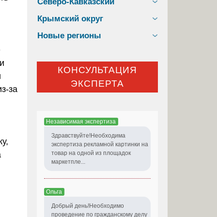
Северо-Кавказский
Крымский округ
Новые регионы
е
и
КОНСУЛЬТАЦИЯ
и
ЭКСПЕРТА
из-за
Независимая экспертиза
Здравствуйте!Необходима
у,
экспертиза рекламной картинки на
а
товар на одной из площадок
маркетпле...
Ольга
Добрый день!Необходимо
проведение по гражданскому делу