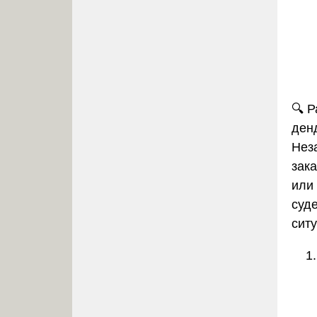
🔍
Р
ден
Нез
зак
или
суд
ситу