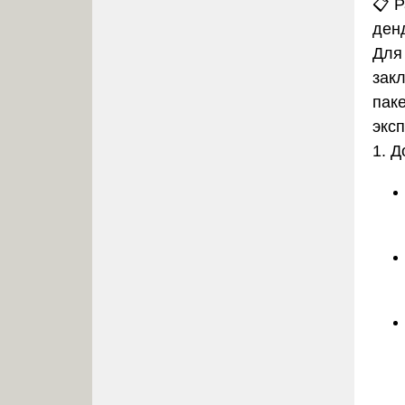
📋
Р
ден
Для
зак
пак
экс
1. Д