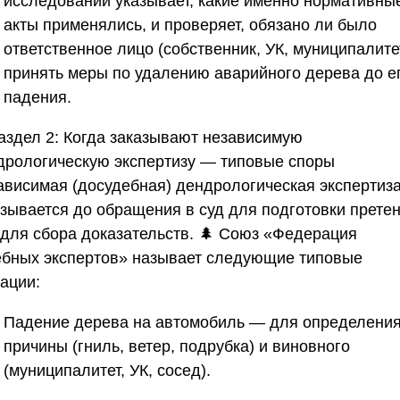
исследовании указывает, какие именно нормативны
акты применялись, и проверяет, обязано ли было
ответственное лицо (собственник, УК, муниципалите
принять меры по удалению аварийного дерева до е
падения.
аздел 2: Когда заказывают независимую
дрологическую экспертизу — типовые споры
ависимая (досудебная) дендрологическая экспертиз
азывается до обращения в суд для подготовки прете
 для сбора доказательств. 🌲
Союз «Федерация
ебных экспертов»
называет следующие типовые
ации:
Падение дерева на автомобиль
— для определени
причины (гниль, ветер, подрубка) и виновного
(муниципалитет, УК, сосед).