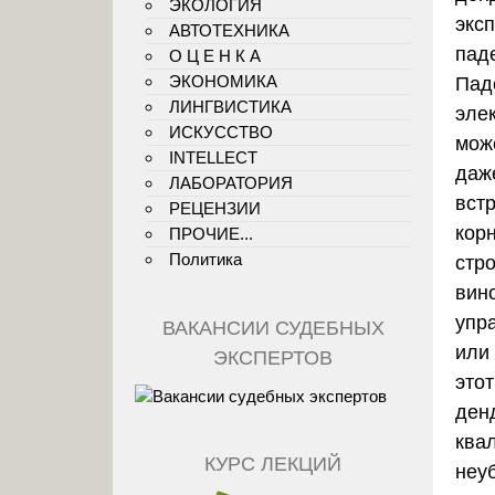
ЭКОЛОГИЯ
эксп
АВТОТЕХНИКА
пад
О Ц Е Н К А
ЭКОНОМИКА
Пад
ЛИНГВИСТИКА
эле
ИСКУССТВО
мож
INTELLECT
даже
ЛАБОРАТОРИЯ
встр
РЕЦЕНЗИИ
корн
ПРОЧИЕ...
Политика
стро
вин
упр
ВАКАНСИИ СУДЕБНЫХ
или
ЭКСПЕРТОВ
это
ден
ква
КУРС ЛЕКЦИЙ
неу