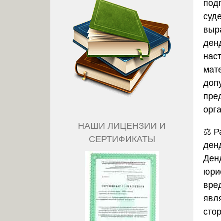
под
суд
выр
ден
нас
мат
допу
пре
орг
НАШИ ЛИЦЕНЗИИ И
⚖️
Р
СЕРТИФИКАТЫ
ден
Ден
юри
вре
явл
сто