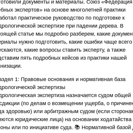
готовили документы и материалы.
Союз «Федерация
ебных экспертов»
на основе многолетней практики
аботал практическое руководство по подготовке к
дрологической экспертизе при падении дерева. В
тоящей статье мы подробно разберем, какие докумен
ериалы нужно подготовить, какие ошибки чаще всего
скаются, какие вопросы ставить эксперту, а также
дставим пять подробных кейсов из практики нашей
анизации.
аздел 1: Правовые основания и нормативная база
дрологической экспертизы
дрологическая экспертиза назначается судом общей
сдикции (по делам о возмещении ущерба, о причине
да здоровью) или арбитражным судом (если сторона
яются юридические лица) на основании ходатайства
роны или по инициативе суда. 📚 Нормативной базой