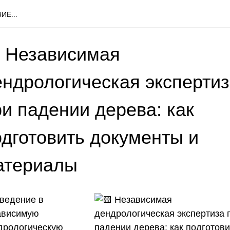
ИЕ...
 Независимая
ендрологическая эксперти
и падении дерева: как
одготовить документы и
атериалы
ведение в
ависимую
дрологическую