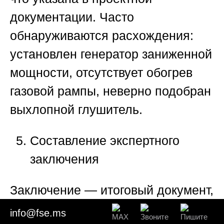
документации. Часто
обнаруживаются расхождения:
установлен генератор заниженной
мощности, отсутствует обогрев
газовой рампы, неверно подобран
выхлопной глушитель.
Составление экспертного
заключения
Заключение — итоговый документ,
имеющий юридическую силу. Его
info@fse.ms