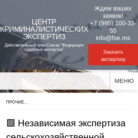
Skip
Ждем ваших
to
заявок!
ЦЕНТР
+7 (995) 100-33-
content
КРИМИНАЛИСТИЧЕСКИХ
55
ЭКСПЕРТИЗ
info@fse.ms
Действительный член Союза "Федерация
судебных экспертов"
Заказать
экспертизу
МЕНЮ
ПРОЧИЕ...
🟩 Независимая экспертиза
сельскохозяйственной