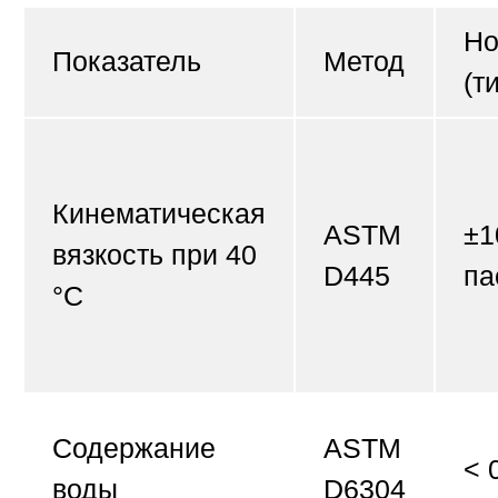
Но
Показатель
Метод
(т
Кинематическая
ASTM
±1
вязкость при 40
D445
па
°C
Содержание
ASTM
< 
воды
D6304