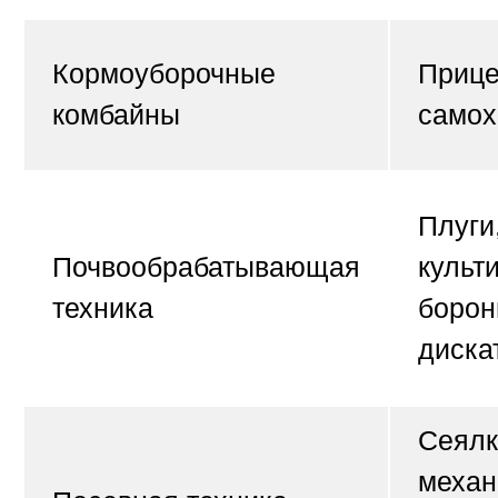
Кормоуборочные
Прице
комбайны
само
Плуги
Почвообрабатывающая
культ
техника
борон
диска
Сеялк
механ