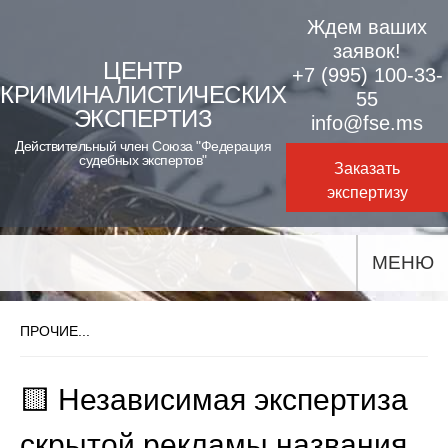
Skip
Ждем ваших
to
заявок!
ЦЕНТР
+7 (995) 100-33-
content
КРИМИНАЛИСТИЧЕСКИХ
55
ЭКСПЕРТИЗ
info@fse.ms
Действительный член Союза "Федерация
судебных экспертов"
Заказать
экспертизу
МЕНЮ
ПРОЧИЕ...
🟨 Независимая экспертиза
скрытой рекламы названия