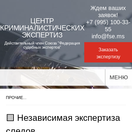
Skip
Ждем ваших
to
заявок!
ЦЕНТР
+7 (995) 100-33-
content
КРИМИНАЛИСТИЧЕСКИХ
55
ЭКСПЕРТИЗ
info@fse.ms
Действительный член Союза "Федерация
судебных экспертов"
Заказать
экспертизу
МЕНЮ
ПРОЧИЕ...
🟨 Независимая экспертиза
следов