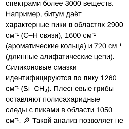
спектрами более 3000 веществ.
Например, битум даёт
характерные пики в областях 2900
см⁻¹ (С–Н связи), 1600 см⁻¹
(ароматические кольца) и 720 см⁻¹
(длинные алифатические цепи).
Силиконовые смазки
идентифицируются по пику 1260
см⁻¹ (Si–CH₃). Плесневые грибы
оставляют полисахаридные
следы с пиками в области 1050
см⁻¹. 🔎 Такой анализ позволяет не