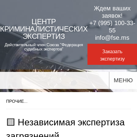
Skip
Ждем ваших
to
заявок!
ЦЕНТР
+7 (995) 100-33-
content
КРИМИНАЛИСТИЧЕСКИХ
55
ЭКСПЕРТИЗ
info@fse.ms
Действительный член Союза "Федерация
судебных экспертов"
Заказать
экспертизу
МЕНЮ
ПРОЧИЕ...
🟨 Независимая экспертиза
загрязнений