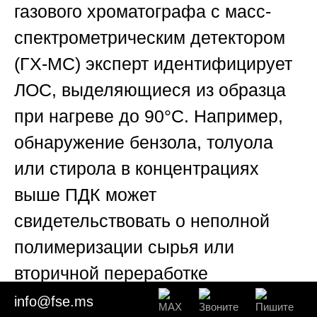
газового хроматографа с масс-
спектрометрическим детектором
(ГХ-МС) эксперт идентифицирует
ЛОС, выделяющиеся из образца
при нагреве до 90°C. Например,
обнаружение бензола, толуола
или стирола в концентрациях
выше ПДК может
свидетельствовать о неполной
полимеризации сырья или
вторичной переработке
(рециклинге) с нарушением
info@fse.ms