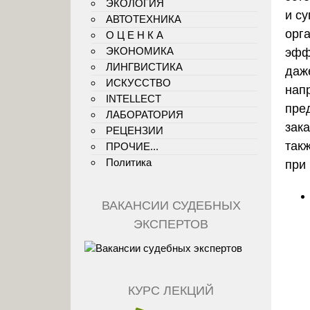
ЭКОЛОГИЯ
и с
АВТОТЕХНИКА
орг
О Ц Е Н К А
ЭКОНОМИКА
эфф
ЛИНГВИСТИКА
даж
ИСКУССТВО
нап
INTELLECT
пре
ЛАБОРАТОРИЯ
зак
РЕЦЕНЗИИ
так
ПРОЧИЕ...
Политика
при
ВАКАНСИИ СУДЕБНЫХ
ЭКСПЕРТОВ
КУРС ЛЕКЦИЙ