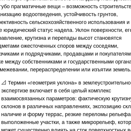
угубо прагматичные вещи – возможность строительств
анизацию водоотведения, устойчивость грунтов,
ективность сельскохозяйственного использования и
е юридический статус надела. Уклон поверхности, ег
равление, крутизна и перепады высот становятся
дметами ожесточенных споров между соседями,
азчиками и подрядчиками, продавцами и покупателям
же между собственниками и государственными орган
 межевании, перераспределении или изъятии земель
📐 Термин «геометрия уклона» в землеустроительно
экспертизе включает в себя целый комплекс
взаимосвязанных параметров: фактическую крутизн
склонов в различных направлениях, экспозицию скл
наличие и форму террас, резкие переломы рельефа
выположенные участки, а также микрорельеф, кото
может существенно влиять на сток поверхностных в