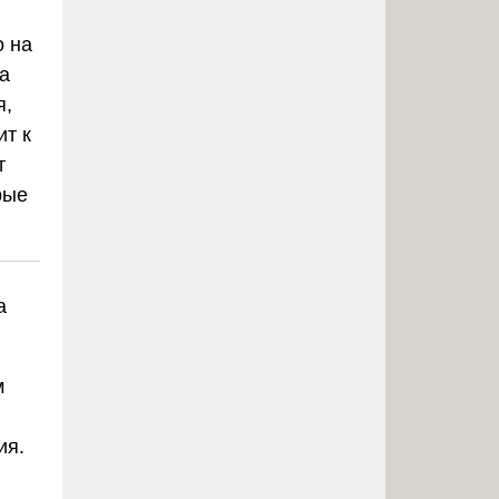
о на
на
я,
ит к
т
рые
а
м
ия.