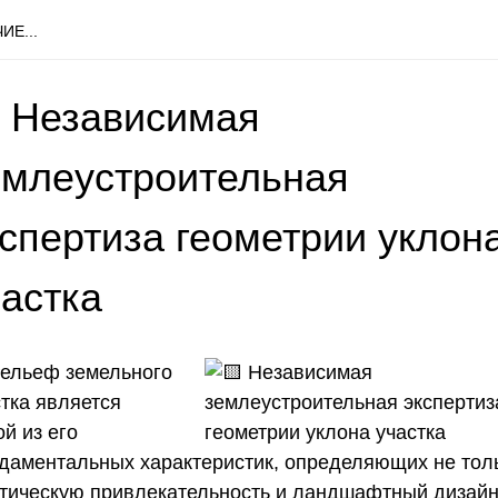
ИЕ...
 Независимая
емлеустроительная
кспертиза геометрии уклон
частка
Рельеф земельного
стка является
й из его
даментальных характеристик, определяющих не тол
етическую привлекательность и ландшафтный дизайн