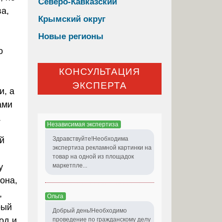
Северо-Кавказский
а,
Крымский округ
Новые регионы
о
КОНСУЛЬТАЦИЯ
ЭКСПЕРТА
и, а
ами
.
Независимая экспертиза
й
Здравствуйте!Необходима
экспертиза рекламной картинки на
товар на одной из площадок
у
маркетпле...
она,
,
Ольга
рый
Добрый день!Необходимо
од и
проведение по гражданскому делу