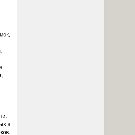
мок,
а
я
а,
ти.
ых в
ков.