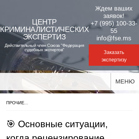
Skip
Ждем ваших
to
заявок!
ЦЕНТР
+7 (995) 100-33-
content
КРИМИНАЛИСТИЧЕСКИХ
55
ЭКСПЕРТИЗ
info@fse.ms
Действительный член Союза "Федерация
судебных экспертов"
Заказать
экспертизу
МЕНЮ
ПРОЧИЕ...
🎯 Основные ситуации,
когда рецензирование