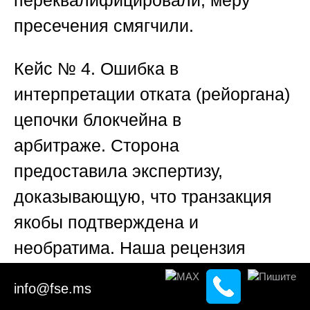
переквалифицировали, меру
пресечения смягчили.
Кейс № 4. Ошибка в
интерпретации отката (рейоргана)
цепочки блокчейна в
арбитраже.
Сторона
предоставила экспертизу,
доказывающую, что транзакция
якобы подтверждена и
необратима. Наша рецензия
выявила, что эксперт работал с
info@fse.ms
нестабильным узлом сети (нодой)