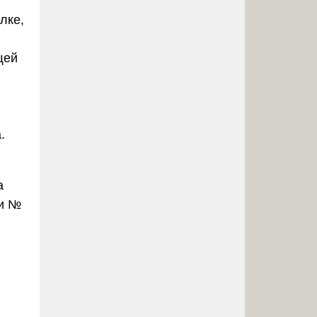
лке,
щей
.
а
ии №