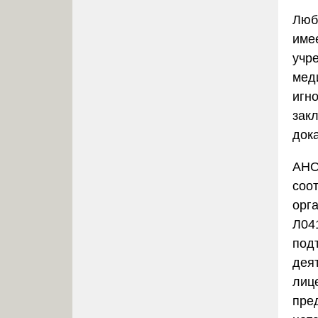
Люб
име
учр
мед
игн
зак
док
АНО
соо
орг
Л041
под
дея
лиц
пре