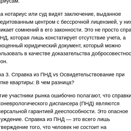
ариусам.
да нотариус или суд видят заключение, выданное
редитованным центром с бессрочной лицензией, у ни
икает сомнений в его законности. Это не просто спр
НД, которая лишь констатирует отсутствие учета, а
ноценный юридический документ, который можно
ользовать в качестве доказательства добросовестно
он.
ва 3. Справка из ПНД vs Освидетельствование при
упке квартиры: В чем разница?
гие участники рынка ошибочно полагают, что справки
хоневрологического диспансера (ПНД) являются
версальной гарантией дееспособности. Это опасное
луждение. Справка из ПНД — это всего лишь
верждение того, что человек не состоит на