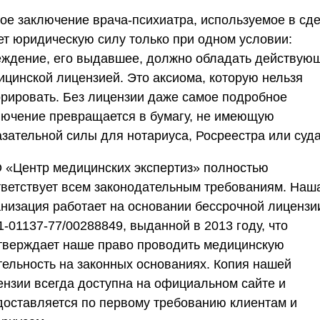
ое заключение врача-психиатра, используемое в сде
ет юридическую силу только при одном условии:
еждение, его выдавшее, должно обладать действую
ицинской лицензией. Это аксиома, которую нельзя
орировать. Без лицензии даже самое подробное
лючение превращается в бумагу, не имеющую
азательной силы для нотариуса, Росреестра или суда
 «Центр медицинских экспертиз» полностью
тветствует всем законодательным требованиям. Наш
анизация работает на основании бессрочной лиценз
-01137-77/00288849, выданной в 2013 году, что
тверждает наше право проводить медицинскую
тельность на законных основаниях. Копия нашей
ензии всегда доступна на официальном сайте и
доставляется по первому требованию клиентам и