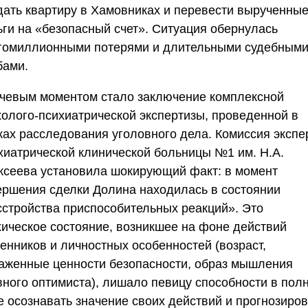
дать квартиру в Хамовниках и перевести вырученны
ьги на «безопасный счет». Ситуация обернулась
гомиллионными потерями и длительными судебным
бами.
чевым моментом стало заключение комплексной
холого-психиатрической экспертизы, проведенной в
ках расследования уголовного дела. Комиссия экспе
хиатрической клинической больницы №1 им. Н.А.
ксеева установила шокирующий факт: в момент
ершения сделки Долина находилась в состоянии
сстройства приспособительных реакций». Это
хическое состояние, возникшее на фоне действий
енников и личностных особенностей (возраст,
аженные ценности безопасности, образ мышления
вного оптимиста), лишало певицу способности в пол
е осознавать значение своих действий и прогнозиров