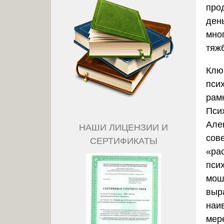
про
ден
мно
тяж
Клю
пси
рам
Пси
Але
НАШИ ЛИЦЕНЗИИ И
сов
СЕРТИФИКАТЫ
«ра
пси
мош
выр
наи
мер