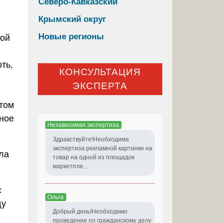
Северо-Кавказский
Крымский округ
Новые регионы
той
ть,
КОНСУЛЬТАЦИЯ
ЭКСПЕРТА
.
том
ное
Независимая экспертиза
Здравствуйте!Необходима
экспертиза рекламной картинки на
ла
товар на одной из площадок
маркетпле...
с
Ольга
ду
Добрый день!Необходимо
проведение по гражданскому делу