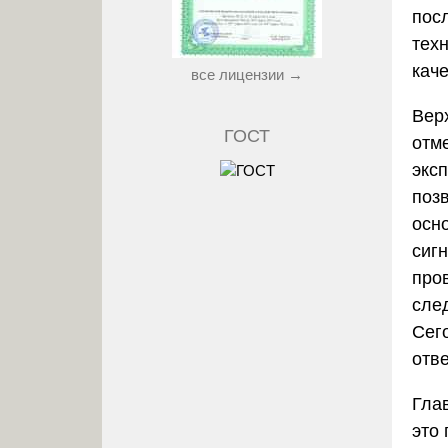
пос
тех
кач
все лицензии →
Вер
ГОСТ
отм
экс
поз
осн
сиг
про
сле
Сег
отв
Гла
это