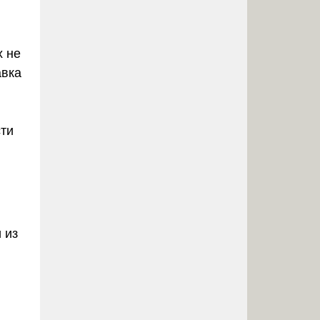
х не
авка
сти
 из