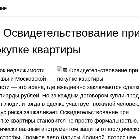
ИЕ...
 Освидетельствование пр
окупке квартиры
ок недвижимости
квы и Московской
асти — это арена, где ежедневно заключаются сделк
лиарды рублей. Но за каждым договором купли-про
т люди, и когда в сделке участвует пожилой человек
дус риска зашкаливает. Освидетельствование при
упке квартиры становится не просто формальностью,
тически важным инструментом защиты от юридическ
астрофы. Громкое дело Ларисы Долиной, потрясшее