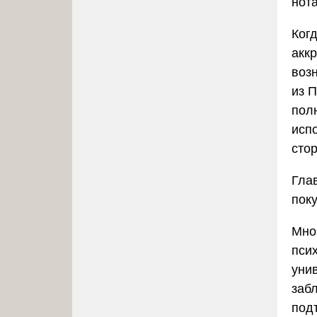
нот
Ког
акк
возн
из П
пол
исп
стор
Гла
пок
Мно
пси
уни
заб
подт