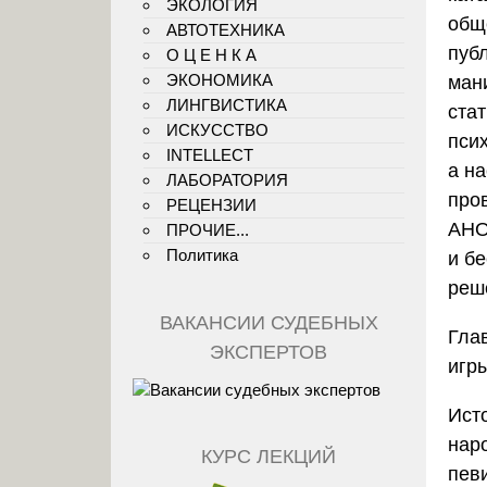
ЭКОЛОГИЯ
общ
АВТОТЕХНИКА
пуб
О Ц Е Н К А
ЭКОНОМИКА
ман
ЛИНГВИСТИКА
ста
ИСКУССТВО
пси
INTELLECT
а н
ЛАБОРАТОРИЯ
про
РЕЦЕНЗИИ
АНО
ПРОЧИЕ...
Политика
и б
реш
ВАКАНСИИ СУДЕБНЫХ
Гла
ЭКСПЕРТОВ
игр
Ист
нар
КУРС ЛЕКЦИЙ
пев