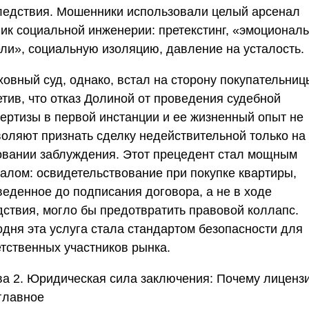
ледствия. Мошенники использовали целый арсенал
ник социальной инженерии: претекстинг, «эмоционал
ели», социальную изоляцию, давление на усталость.
ховный суд, однако, встал на сторону покупательниц
етив, что отказ Долиной от проведения судебной
пертизы в первой инстанции и ее жизненный опыт не
воляют признать сделку недействительной только на
овании заблуждения. Этот прецедент стал мощным
налом: освидетельствование при покупке квартиры,
веденное до подписания договора, а не в ходе
дствия, могло бы предотвратить правовой коллапс.
одня эта услуга стала стандартом безопасности для
етственных участников рынка.
ва 2. Юридическая сила заключения: Почему лиценз
 главное