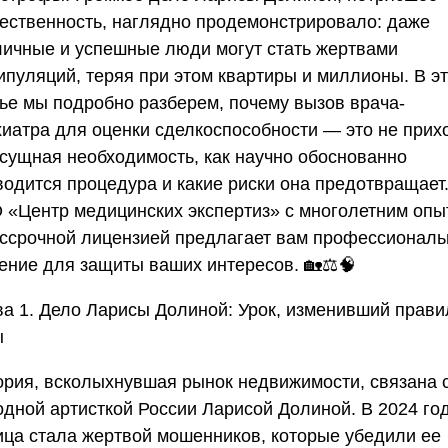
ественность, наглядно продемонстрировало: даже
личные и успешные люди могут стать жертвами
ипуляций, теряя при этом квартиры и миллионы. В э
тье мы подробно разберем, почему вызов врача-
хиатра для оценки сделкоспособности — это не прихо
асущная необходимость, как научно обоснованно
водится процедура и какие риски она предотвращает
 «Центр медицинских экспертиз» с многолетним опы
ессрочной лицензией предлагает вам профессиональ
ение для защиты ваших интересов. 🏡⚖️🧠
ва 1. Дело Ларисы Долиной: Урок, изменивший прави
ы
ория, всколыхнувшая рынок недвижимости, связана 
одной артисткой России Ларисой Долиной. В 2024 го
ица стала жертвой мошенников, которые убедили ее