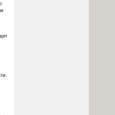
ю
ия
одит
ти.