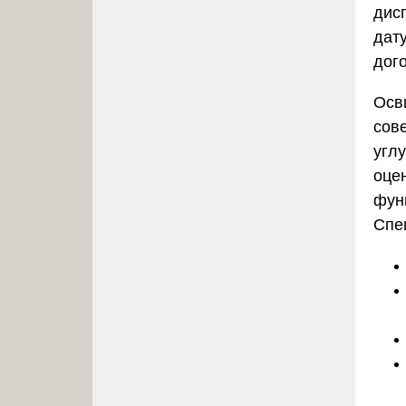
дис
дат
дог
Осв
сов
угл
оцен
фун
Спе