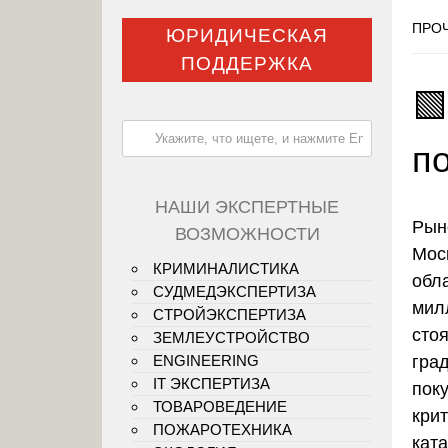
ПРОЧ
ЮРИДИЧЕСКАЯ
ПОДДЕРЖКА

п
НАШИ ЭКСПЕРТНЫЕ
Рын
ВОЗМОЖНОСТИ
Мос
КРИМИНАЛИСТИКА
обл
СУДМЕДЭКСПЕРТИЗА
мил
СТРОЙЭКСПЕРТИЗА
стоя
ЗЕМЛЕУСТРОЙСТВО
гра
ENGINEERING
IT ЭКСПЕРТИЗА
пок
ТОВАРОВЕДЕНИЕ
кри
ПОЖАРОТЕХНИКА
кат