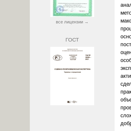
ана
мет
мак
все лицензии →
про
осн
ГОСТ
пос
оце
осо
экс
акт
сдел
пра
объ
про
сло
доб