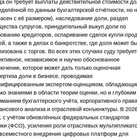
гда он требует выплаты действительной стоимости до
еделённой по данным бухгалтерской отчётности, но 
ласен с её размером), наследование доли, раздел
щества супругов, принудительный выкуп доли по
бованию кредиторов, оспаривание сделок купли-про
й, а также в делах о банкротстве, где доля может б
изована с торгов. Во всех этих случаях суду требует
ективное, независимое и научно обоснованное
лючение, которое может дать только
оценочная
пертиза доли в бизнесе
, проводимая
лифицированным экспертом-оценщиком, обладающи
ко знаниями в области теории оценки, но и глубоким
иманием бухгалтерского учёта, корпоративного права
ансового анализа и отраслевой конъюнктуры. В 202
у, с учётом обновлённых федеральных стандартов
нки (ФСО), усиления роли отраслевых мультипликат
овсеместного внедрения цифровых платформ для