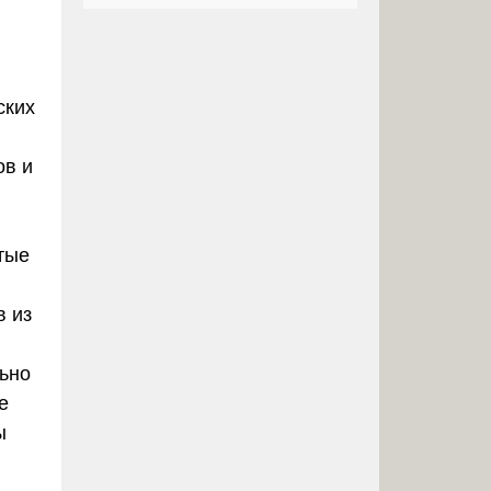
ских
ов и
тые
в из
льно
е
ы