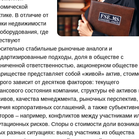
номической
тике. В отличие от
нки недвижимости
 оборудования, где
ествуют
осительно стабильные рыночные аналоги и
ндартизированные подходы, доля в обществе с
аниченной ответственностью, акционерном обществе
ариществе представляет собой «живой» актив, стоим
рого зависит от десятков факторов: текущего
ансового состояния компании, структуры её активов 
сивов, качества менеджмента, рыночных перспектив,
ичия корпоративных соглашений, а также субъектив
торов – например, конфликтов между участниками и
утационных рисков. Споры о стоимости доли возника
ых разных ситуациях: выход участника из общества