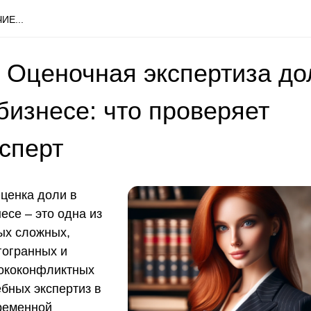
ИЕ...
 Оценочная экспертиза до
бизнесе: что проверяет
ксперт
ценка доли в
есе – это одна из
ых сложных,
гогранных и
ококонфликтных
ебных экспертиз в
ременной