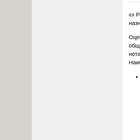
📜 
наз
Оце
общ
нот
Наи