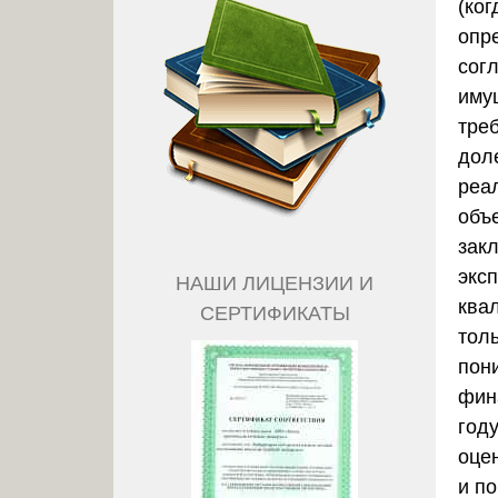
(ко
опр
сог
иму
тре
доле
реал
объ
зак
экс
НАШИ ЛИЦЕНЗИИ И
ква
СЕРТИФИКАТЫ
толь
пон
фин
год
оце
и п