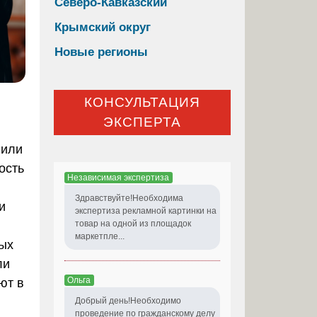
Северо-Кавказский
Крымский округ
Новые регионы
КОНСУЛЬТАЦИЯ
ЭКСПЕРТА
 или
ость
Независимая экспертиза
Здравствуйте!Необходима
и
экспертиза рекламной картинки на
товар на одной из площадок
маркетпле...
ных
ли
Ольга
ют в
Добрый день!Необходимо
проведение по гражданскому делу