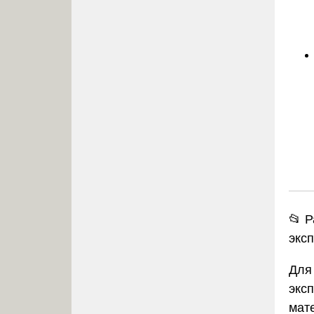
📂 
экс
Для
экс
мате