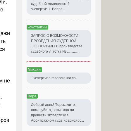
ли,
судебной медицинской
не
экспертизы. Вопро...
константин
дажи
ЗАПРОС О ВОЗМОЖНОСТИ
ыть
ПРОВЕДЕНИЯ СУДЕБНОЙ
ЭКСПЕРТИЗЫ В производстве
ся
судебного участка № .............
Михаил
Экспертиза газового котла
м не
,
Вера
6
Добрый день! Подскажите,
пожалуйста, возможно ли
провести экспертизу в
оров
Арбитражном суде Красноярс...