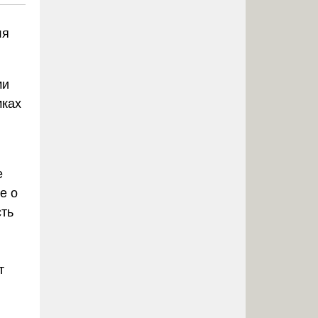
ля
ми
мках
е
е о
сть
т