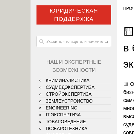
ПРОЧ
ЮРИДИЧЕСКАЯ
ПОДДЕРЖКА

в 
э
НАШИ ЭКСПЕРТНЫЕ
ВОЗМОЖНОСТИ
КРИМИНАЛИСТИКА
🟨
О
СУДМЕДЭКСПЕРТИЗА
бизн
СТРОЙЭКСПЕРТИЗА
сам
ЗЕМЛЕУСТРОЙСТВО
мно
ENGINEERING
IT ЭКСПЕРТИЗА
выс
ТОВАРОВЕДЕНИЕ
суд
ПОЖАРОТЕХНИКА
сов