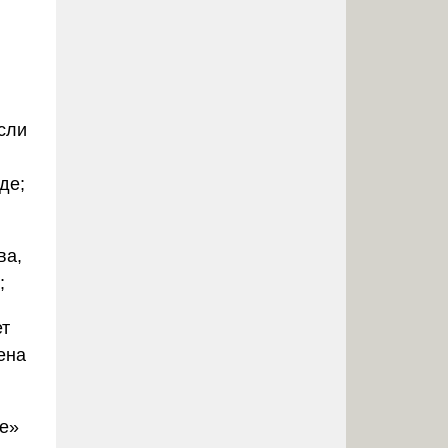
и
сли
де;
ва,
;
ет
ена
де»