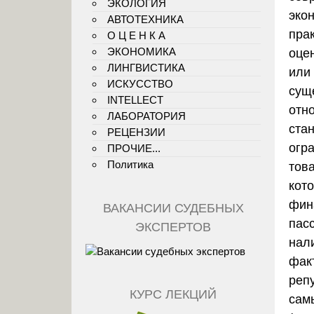
ЭКОЛОГИЯ
эко
АВТОТЕХНИКА
прак
О Ц Е Н К А
ЭКОНОМИКА
оце
ЛИНГВИСТИКА
или
ИСКУССТВО
сущ
INTELLECT
отн
ЛАБОРАТОРИЯ
ста
РЕЦЕНЗИИ
огр
ПРОЧИЕ...
Политика
тов
кото
фин
ВАКАНСИИ СУДЕБНЫХ
пас
ЭКСПЕРТОВ
нал
фак
реп
КУРС ЛЕКЦИЙ
сам