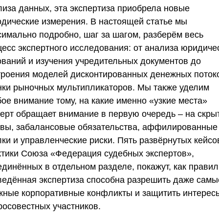
лиза данных, эта экспертиза приобрела новые
одические измерения. В настоящей статье мы
симально подробно, шаг за шагом, разберём весь
цесс экспертного исследования: от анализа юридиче
ований и изучения учредительных документов до
троения моделей дисконтированных денежных поток
нки рыночных мультипликаторов. Мы также уделим
бое внимание тому, на какие именно «узкие места»
перт обращает внимание в первую очередь – на скры
ивы, забалансовые обязательства, аффилированные
ки и управленческие риски. Пять развёрнутых кейсо
ктики
Союза «Федерация судебных экспертов»
,
единённых в отдельном разделе, покажут, как прави
ведённая экспертиза способна разрешить даже самы
жные корпоративные конфликты и защитить интерес
росовестных участников.