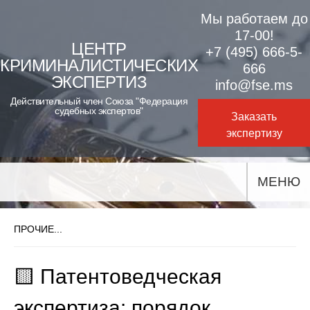
Skip
Мы работаем до
to
17-00!
ЦЕНТР
+7 (495) 666-5-
content
КРИМИНАЛИСТИЧЕСКИХ
666
ЭКСПЕРТИЗ
info@fse.ms
Действительный член Союза "Федерация
судебных экспертов"
Заказать
экспертизу
МЕНЮ
ПРОЧИЕ...
🟨 Патентоведческая
экспертиза: порядок