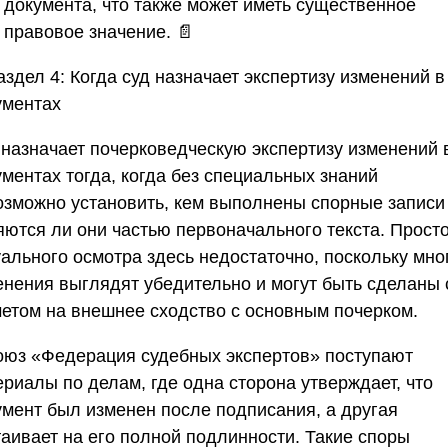
документа, что также может иметь существенное
правовое значение. 📄
аздел 4: Когда суд назначает экспертизу изменений в
ументах
 назначает почерковедческую экспертизу изменений 
ментах тогда, когда без специальных знаний
озможно установить, кем выполнены спорные записи
яются ли они частью первоначального текста. Прост
уального осмотра здесь недостаточно, поскольку мно
енения выглядят убедительно и могут быть сделаны 
четом на внешнее сходство с основным почерком.
оюз «Федерация судебных экспертов»
поступают
ериалы по делам, где одна сторона утверждает, что
умент был изменен после подписания, а другая
таивает на его полной подлинности. Такие споры