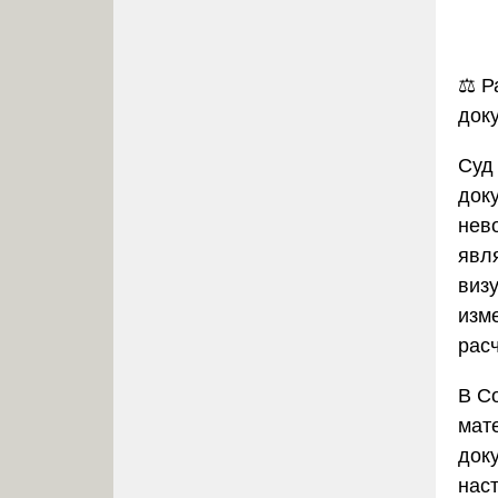
⚖️
Р
док
Суд
доку
нев
явл
виз
изм
рас
В
С
мат
док
нас