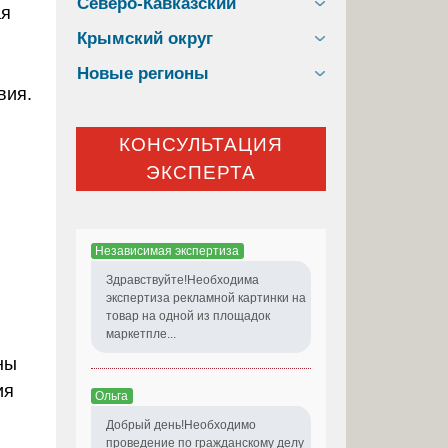
Северо-Кавказский
ая
Крымский округ
Новые регионы
вия.
КОНСУЛЬТАЦИЯ
ЭКСПЕРТА
Независимая экспертиза
Здравствуйте!Необходима
экспертиза рекламной картинки на
товар на одной из площадок
маркетпле...
ны
ия
Ольга
Добрый день!Необходимо
проведение по гражданскому делу