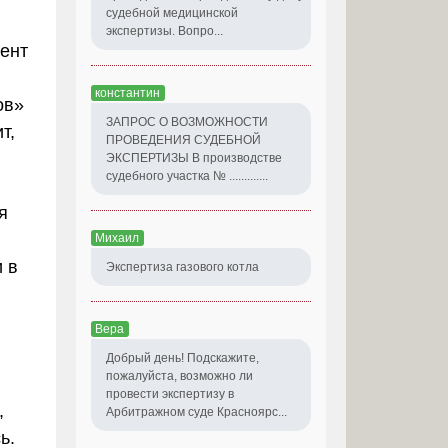
судебной медицинской
экспертизы. Вопро...
мент
константин
ов»
ЗАПРОС О ВОЗМОЖНОСТИ
т,
ПРОВЕДЕНИЯ СУДЕБНОЙ
ЭКСПЕРТИЗЫ В производстве
судебного участка № .............
я
Михаил
 в
Экспертиза газового котла
Вера
Добрый день! Подскажите,
пожалуйста, возможно ли
провести экспертизу в
,
Арбитражном суде Красноярс...
ь.