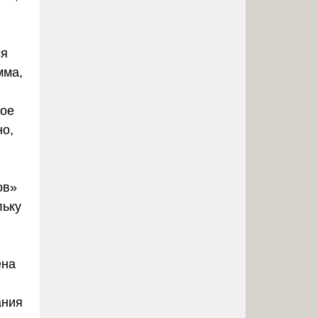
ся
мма,
кое
о,
ов»
льку
ена
ания