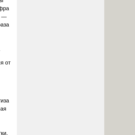
ны
ифра
» —
раза
.
я от
тиза
ная
ки,