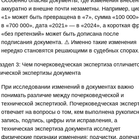
Особенно опасны документы, где изменения внесе
аккуратно и внешне почти незаметны. Например, ц
«1» может быть превращена в «7», сумма «100 000
в «700 000», дата «2021» — в «2024», а короткая ф
«без претензий» может быть дописана после
подписания документа. ⚠️ Именно такие изменения
нередко становятся решающими в судебных спорах
аздел 3: Чем почерковедческая экспертиза отличаетс
нической экспертизы документа
При исследовании изменений в документах важно
понимать различие между почерковедческой и
технической экспертизой. Почерковедческая экспер
отвечает на вопросы о том, кем выполнена рукопис
запись, подпись, цифры или исправления, а
техническая экспертиза документа исследует
физические признаки изменения: подчистки, допечат