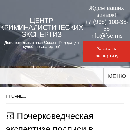
Skip
Ждем ваших
to
заявок!
ЦЕНТР
+7 (995) 100-33-
content
КРИМИНАЛИСТИЧЕСКИХ
55
ЭКСПЕРТИЗ
info@fse.ms
Действительный член Союза "Федерация
судебных экспертов"
Заказать
экспертизу
МЕНЮ
ПРОЧИЕ...
🟨 Почерковедческая
экспертиза подписи в