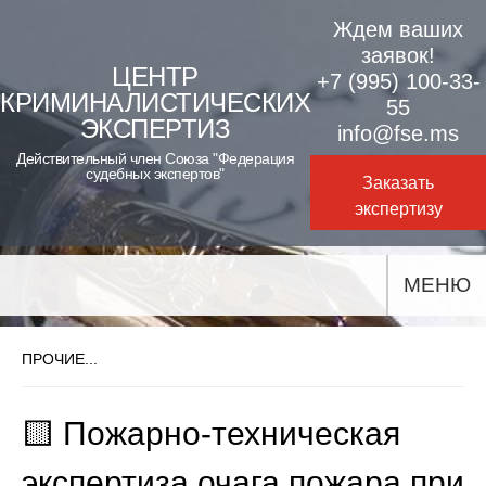
Skip
Ждем ваших
to
заявок!
ЦЕНТР
+7 (995) 100-33-
content
КРИМИНАЛИСТИЧЕСКИХ
55
ЭКСПЕРТИЗ
info@fse.ms
Действительный член Союза "Федерация
судебных экспертов"
Заказать
экспертизу
МЕНЮ
ПРОЧИЕ...
🟨 Пожарно-техническая
экспертиза очага пожара при