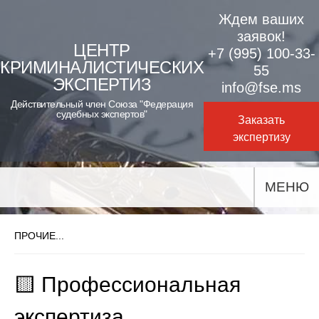
Skip
Ждем ваших
to
заявок!
ЦЕНТР
+7 (995) 100-33-
content
КРИМИНАЛИСТИЧЕСКИХ
55
ЭКСПЕРТИЗ
info@fse.ms
Действительный член Союза "Федерация
судебных экспертов"
Заказать
экспертизу
МЕНЮ
ПРОЧИЕ...
🟨 Профессиональная
экспертиза