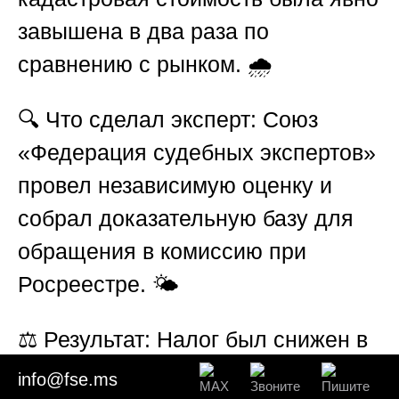
завышена в два раза по
сравнению с рынком. 🌧️
🔍
Что сделал эксперт:
Союз
«Федерация судебных экспертов»
провел независимую оценку и
собрал доказательную базу для
обращения в комиссию при
Росреестре. 🌤️
⚖️
Результат:
Налог был снижен в
соответствии с реальной
info@fse.ms