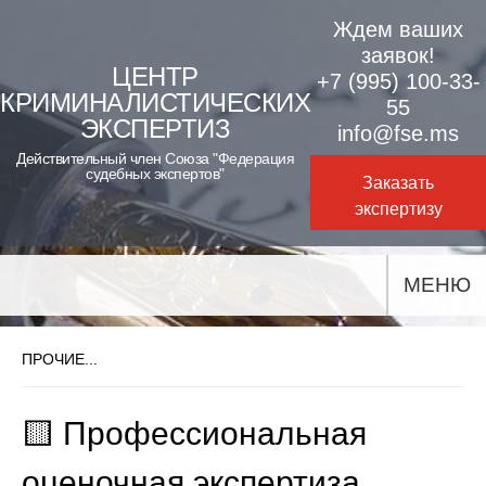
Skip
Ждем ваших
to
заявок!
ЦЕНТР
+7 (995) 100-33-
content
КРИМИНАЛИСТИЧЕСКИХ
55
ЭКСПЕРТИЗ
info@fse.ms
Действительный член Союза "Федерация
судебных экспертов"
Заказать
экспертизу
МЕНЮ
ПРОЧИЕ...
🟨 Профессиональная
оценочная экспертиза