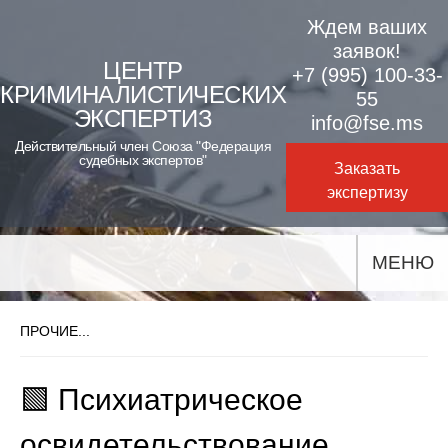
Skip
Ждем ваших
to
заявок!
ЦЕНТР
+7 (995) 100-33-
content
КРИМИНАЛИСТИЧЕСКИХ
55
ЭКСПЕРТИЗ
info@fse.ms
Действительный член Союза "Федерация
судебных экспертов"
Заказать
экспертизу
МЕНЮ
ПРОЧИЕ...
🟩 Психиатрическое
освидетельствование