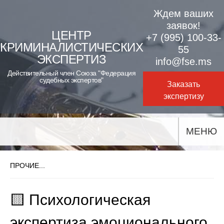
Skip
Ждем ваших
to
заявок!
ЦЕНТР
+7 (995) 100-33-
content
КРИМИНАЛИСТИЧЕСКИХ
55
ЭКСПЕРТИЗ
info@fse.ms
Действительный член Союза "Федерация
судебных экспертов"
Заказать
экспертизу
МЕНЮ
ПРОЧИЕ...
🟨 Психологическая
экспертиза эмоционального