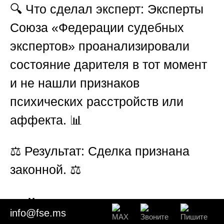
🔍
Что сделал эксперт:
Эксперты
Союза «Федерации судебных
экспертов»
проанализировали
состояние дарителя в тот момент
и не нашли признаков
психических расстройств или
аффекта. 📊
⚖️
Результат:
Сделка признана
законной. ⚖️
Кейс
5. Трудовые споры о
info@fse.ms