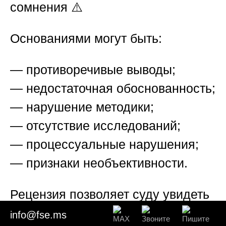
сомнения ⚠️
Основаниями могут быть:
— противоречивые выводы;
— недостаточная обоснованность;
— нарушение методики;
— отсутствие исследований;
— процессуальные нарушения;
— признаки необъективности.
Рецензия позволяет суду увидеть
реальные недостатки
info@fse.ms