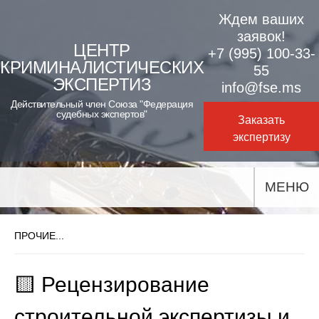
Skip
Ждем ваших
to
заявок!
ЦЕНТР
+7 (995) 100-33-
content
КРИМИНАЛИСТИЧЕСКИХ
55
ЭКСПЕРТИЗ
info@fse.ms
Действительный член Союза "Федерация
судебных экспертов"
Заказать
экспертизу
МЕНЮ
ПРОЧИЕ...
🟨 Рецензирование
строительной экспертизы и