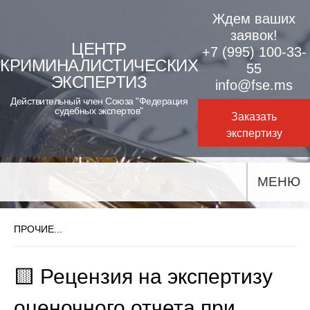
Skip
Ждем ваших
to
заявок!
ЦЕНТР
+7 (995) 100-33-
content
КРИМИНАЛИСТИЧЕСКИХ
55
ЭКСПЕРТИЗ
info@fse.ms
Действительный член Союза "Федерация
судебных экспертов"
Заказать
экспертизу
МЕНЮ
ПРОЧИЕ...
🟨 Рецензия на экспертизу
оценочного отчета при