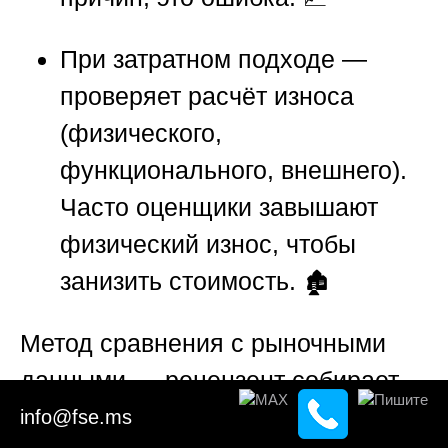
При затратном подходе —
проверяет расчёт износа
(физического,
функционального, внешнего).
Часто оценщики завышают
физический износ, чтобы
занизить стоимость. 🏚️
Метод сравнения с рыночными
данными
— рецензент собирает
собственные аналоги (из
info@fse.ms