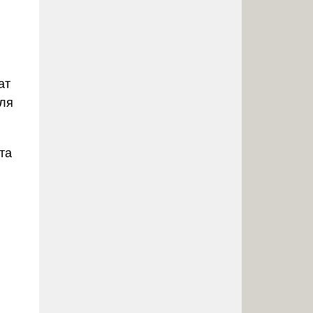
ат
для
та