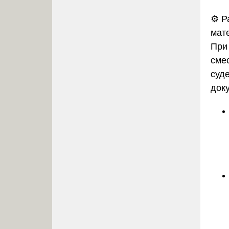
⚙️
Р
мат
При
сме
суд
док