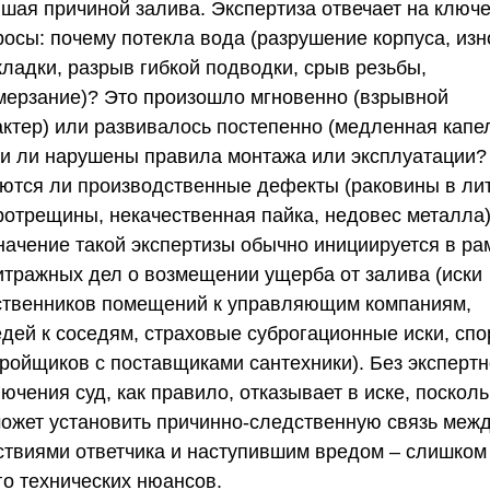
вшая причиной залива. Экспертиза отвечает на ключ
росы: почему потекла вода (разрушение корпуса, изн
кладки, разрыв гибкой подводки, срыв резьбы,
мерзание)? Это произошло мгновенно (взрывной
актер) или развивалось постепенно (медленная капе
и ли нарушены правила монтажа или эксплуатации?
ются ли производственные дефекты (раковины в лит
ротрещины, некачественная пайка, недовес металла
начение такой экспертизы обычно инициируется в ра
итражных дел о возмещении ущерба от залива (иски
ственников помещений к управляющим компаниям,
едей к соседям, страховые суброгационные иски, сп
тройщиков с поставщиками сантехники). Без экспертн
ючения суд, как правило, отказывает в иске, посколь
может установить причинно-следственную связь меж
ствиями ответчика и наступившим вредом – слишком
го технических нюансов.