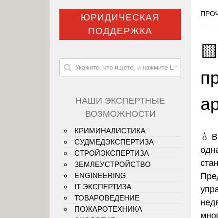
ПРОЧ
ЮРИДИЧЕСКАЯ
ПОДДЕРЖКА

п
а
НАШИ ЭКСПЕРТНЫЕ
ВОЗМОЖНОСТИ
КРИМИНАЛИСТИКА
💧
В
СУДМЕДЭКСПЕРТИЗА
одн
СТРОЙЭКСПЕРТИЗА
ста
ЗЕМЛЕУСТРОЙСТВО
Пре
ENGINEERING
IT ЭКСПЕРТИЗА
упр
ТОВАРОВЕДЕНИЕ
нед
ПОЖАРОТЕХНИКА
мно