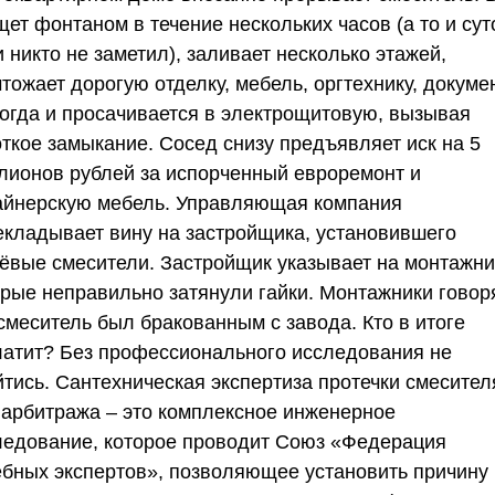
ет фонтаном в течение нескольких часов (а то и сут
 никто не заметил), заливает несколько этажей,
тожает дорогую отделку, мебель, оргтехнику, докуме
ногда и просачивается в электрощитовую, вызывая
откое замыкание. Сосед снизу предъявляет иск на 5
лионов рублей за испорченный евроремонт и
айнерскую мебель. Управляющая компания
екладывает вину на застройщика, установившего
ёвые смесители. Застройщик указывает на монтажни
орые неправильно затянули гайки. Монтажники говоря
смеситель был бракованным с завода. Кто в итоге
латит? Без профессионального исследования не
йтись. Сантехническая экспертиза протечки смесител
 арбитража – это комплексное инженерное
ледование, которое проводит
Союз «Федерация
ебных экспертов»
, позволяющее установить причину