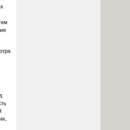
ых
тем
ия
отра
д
сть
й
ия,