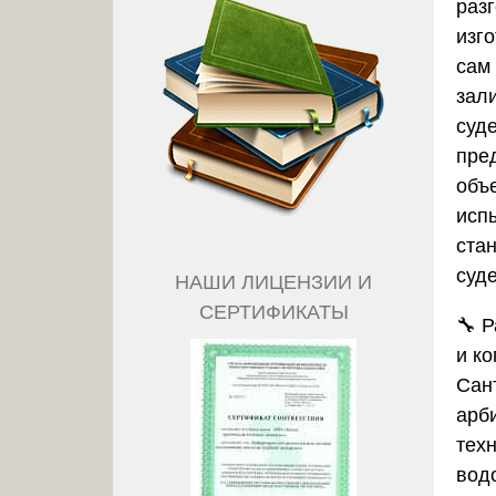
раз
изг
сам
зал
суд
пре
объ
исп
ста
суде
НАШИ ЛИЦЕНЗИИ И
СЕРТИФИКАТЫ
🔧
Р
и к
Сан
арб
тех
вод