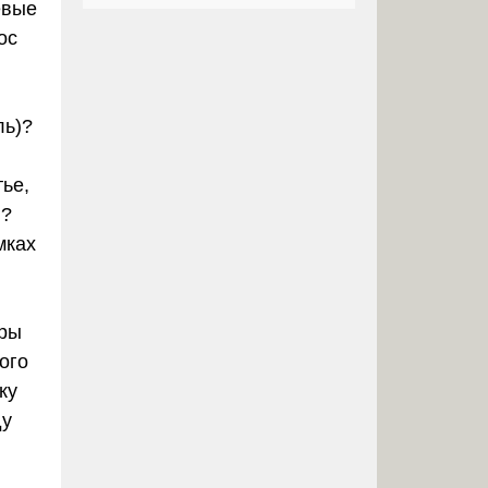
евые
ос
ль)?
ье,
)?
мках
оры
ого
ку
ду