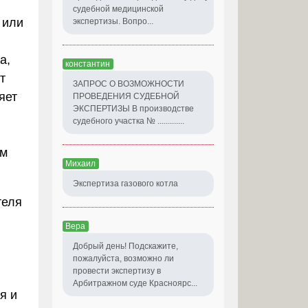
судебной медицинской
 или
экспертизы. Вопро...
а,
константин
т
ЗАПРОС О ВОЗМОЖНОСТИ
яет
ПРОВЕДЕНИЯ СУДЕБНОЙ
ЭКСПЕРТИЗЫ В производстве
судебного участка № .............
ом
Михаил
Экспертиза газового котла
теля
Вера
Добрый день! Подскажите,
пожалуйста, возможно ли
провести экспертизу в
Арбитражном суде Красноярс...
я и