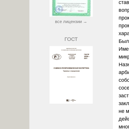
ста
воп
про
все лицензии →
про
хар
ГОСТ
Был
Име
мик
Наз
арб
соб
сос
зас
закл
не 
дей
мно