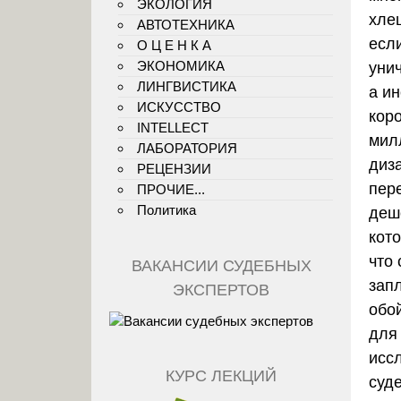
ЭКОЛОГИЯ
хлещ
АВТОТЕХНИКА
если
О Ц Е Н К А
ЭКОНОМИКА
унич
ЛИНГВИСТИКА
а и
ИСКУССТВО
кор
INTELLECT
мил
ЛАБОРАТОРИЯ
диз
РЕЦЕНЗИИ
пер
ПРОЧИЕ...
Политика
деш
кот
что 
ВАКАНСИИ СУДЕБНЫХ
зап
ЭКСПЕРТОВ
обо
для
исс
КУРС ЛЕКЦИЙ
суд