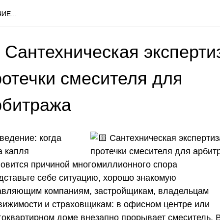
ИЕ...
 Сантехническая эксперти
ротечки смесителя для
рбитража
ведение: когда
а капля
новится причиной многомиллионного спора
дставьте себе ситуацию, хорошо знакомую
авляющим компаниям, застройщикам, владельцам
вижимости и страховщикам: в офисном центре или
гоквартирном доме внезапно прорывает смеситель. 