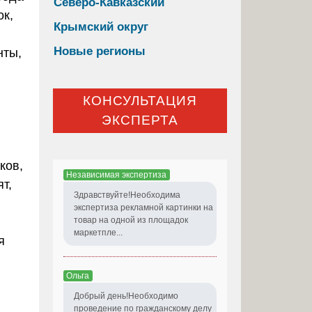
Северо-Кавказский
ок,
Крымский округ
Новые регионы
нты,
КОНСУЛЬТАЦИЯ
ЭКСПЕРТА
ков,
Независимая экспертиза
т,
Здравствуйте!Необходима
экспертиза рекламной картинки на
товар на одной из площадок
маркетпле...
я
Ольга
Добрый день!Необходимо
проведение по гражданскому делу