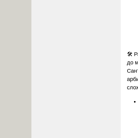
🛠
Р
до 
Сан
арби
сло