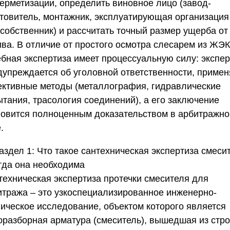
герметизации, определить виновное лицо (завод-
отовитель, монтажник, эксплуатирующая организация
 собственник) и рассчитать точный размер ущерба от
ива. В отличие от простого осмотра слесарем из ЖЭК
ебная экспертиза имеет процессуальную силу: экспер
дупреждается об уголовной ответственности, примен
ективные методы (металлография, гидравлические
ытания, трасология соединений), а его заключение
новится полноценным доказательством в арбитражн
.
аздел 1: Что такое сантехническая экспертиза смеси
огда она необходима
техническая экспертиза протечки смесителя для
итража – это узкоспециализированное инженерно-
ническое исследование, объектом которого является
оразборная арматура (смеситель), вышедшая из стро