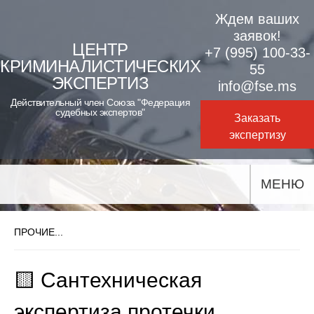
Skip
Ждем ваших
to
заявок!
ЦЕНТР
+7 (995) 100-33-
content
КРИМИНАЛИСТИЧЕСКИХ
55
ЭКСПЕРТИЗ
info@fse.ms
Действительный член Союза "Федерация
судебных экспертов"
Заказать
экспертизу
МЕНЮ
ПРОЧИЕ...
🟨 Сантехническая
экспертиза протечки