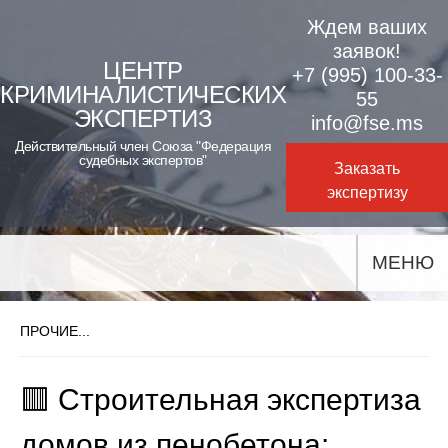
Skip
Ждем ваших
to
заявок!
ЦЕНТР
+7 (995) 100-33-
content
КРИМИНАЛИСТИЧЕСКИХ
55
ЭКСПЕРТИЗ
info@fse.ms
Действительный член Союза "Федерация
судебных экспертов"
Заказать
экспертизу
МЕНЮ
ПРОЧИЕ...
🟥 Строительная экспертиза
домов из пенобетона: