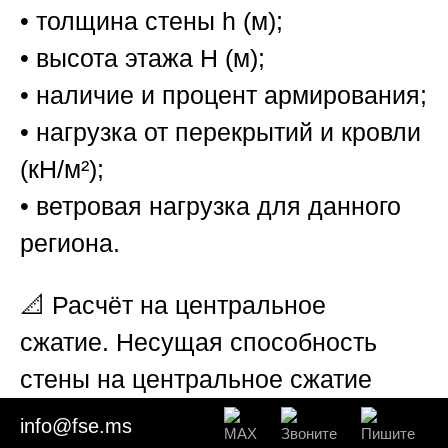
• толщина стены h (м);
• высота этажа H (м);
• наличие и процент армирования;
• нагрузка от перекрытий и кровли
(кН/м²);
• ветровая нагрузка для данного
региона.
📐
Расчёт на центральное
сжатие.
Несущая способность
стены на центральное сжатие
определяется по формуле: N =
info@fse.ms