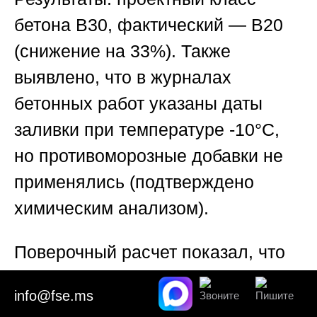
бетона B30, фактический — B20
(снижение на 33%). Также
выявлено, что в журналах
бетонных работ указаны даты
заливки при температуре -10°C,
но противоморозные добавки не
применялись (подтверждено
химическим анализом).
Поверочный расчет показал, что
несущая способность колонн 1–3
info@fse.ms
этажей ниже требуемой на 40%.