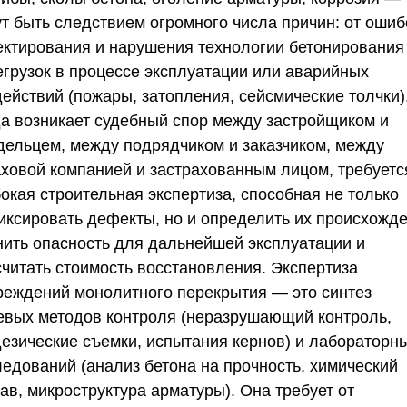
ут быть следствием огромного числа причин: от ошиб
ектирования и нарушения технологии бетонирования
егрузок в процессе эксплуатации или аварийных
действий (пожары, затопления, сейсмические толчки)
да возникает судебный спор между застройщиком и
дельцем, между подрядчиком и заказчиком, между
аховой компанией и застрахованным лицом, требуетс
окая строительная экспертиза, способная не только
иксировать дефекты, но и определить их происхожде
нить опасность для дальнейшей эксплуатации и
считать стоимость восстановления. Экспертиза
реждений монолитного перекрытия — это синтез
евых методов контроля (неразрушающий контроль,
дезические съемки, испытания кернов) и лабораторн
ледований (анализ бетона на прочность, химический
ав, микроструктура арматуры). Она требует от