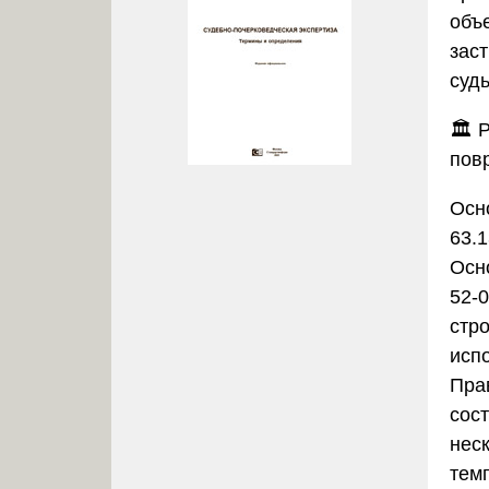
объ
зас
суд
🏛️
Р
пов
Осн
63.
Осн
52-
стро
исп
Пра
сос
нес
тем