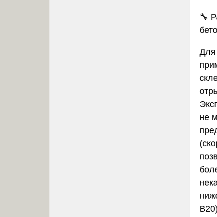
🔧
Р
бет
Для
при
скл
отр
Экс
не 
пре
(ско
поз
бол
нек
ниж
B20