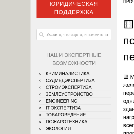
ПРОЧ
ЮРИДИЧЕСКАЯ
ПОДДЕРЖКА

п
п
НАШИ ЭКСПЕРТНЫЕ
ВОЗМОЖНОСТИ
КРИМИНАЛИСТИКА
🟨
М
СУДМЕДЭКСПЕРТИЗА
жел
СТРОЙЭКСПЕРТИЗА
пер
ЗЕМЛЕУСТРОЙСТВО
одн
ENGINEERING
IT ЭКСПЕРТИЗА
зда
ТОВАРОВЕДЕНИЕ
наг
ПОЖАРОТЕХНИКА
все
ЭКОЛОГИЯ
про