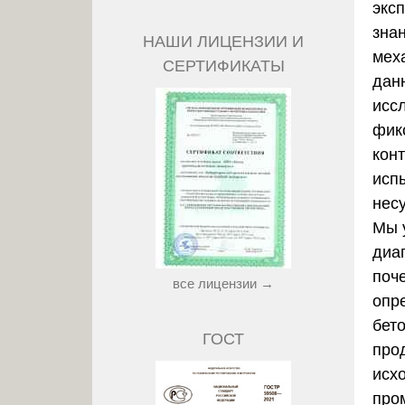
экс
зна
НАШИ ЛИЦЕНЗИИ И
мех
СЕРТИФИКАТЫ
дан
исс
фик
кон
исп
несу
Мы 
диа
поч
все лицензии →
опр
бет
ГОСТ
про
исх
про