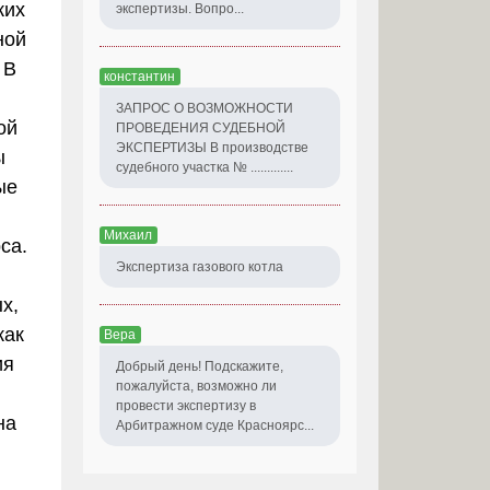
ких
экспертизы. Вопро...
ной
 В
константин
ЗАПРОС О ВОЗМОЖНОСТИ
ой
ПРОВЕДЕНИЯ СУДЕБНОЙ
ЭКСПЕРТИЗЫ В производстве
ы
судебного участка № .............
ые
Михаил
са.
Экспертиза газового котла
х,
как
Вера
ия
Добрый день! Подскажите,
пожалуйста, возможно ли
провести экспертизу в
на
Арбитражном суде Красноярс...