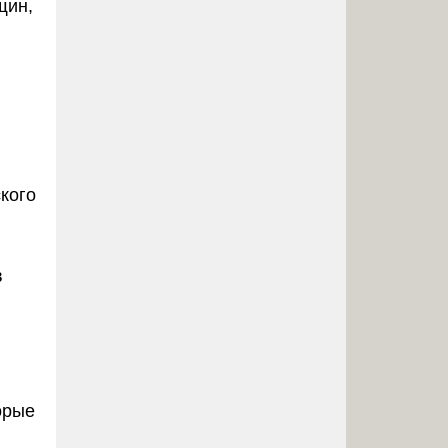
щин,
кого
в
орые