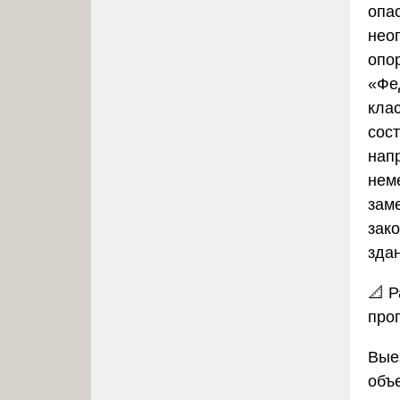
опа
неоп
опо
«Фе
кла
сос
нап
нем
зам
зак
зда
📐
Р
про
Вые
объ