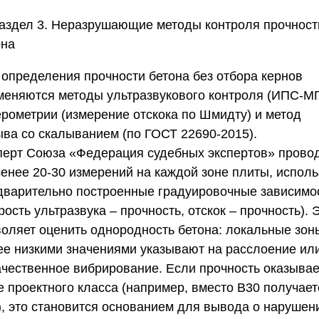
аздел 3. Неразрушающие методы контроля прочност
она
 определения прочности бетона без отбора кернов
меняются методы ультразвукового контроля (ИПС-МГ
ерометрии (измерение отскока по Шмидту) и метод
ыва со скалыванием (по ГОСТ 22690-2015).
перт
Союза «Федерация судебных экспертов»
прово
менее 20-30 измерений на каждой зоне плиты, исполь
дварительно построенные градуировочные зависимо
рость ультразвука – прочность, отскок – прочность). 
воляет оценить однородность бетона: локальные зон
ее низкими значениями указывают на расслоение ил
ачественное вибрирование. Если прочность оказывае
е проектного класса (например, вместо B30 получает
), это становится основанием для вывода о нарушен