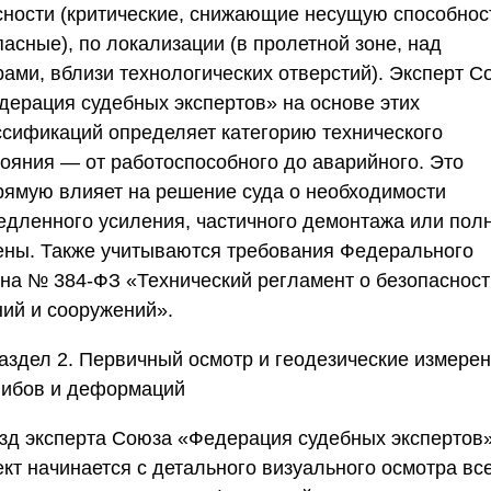
сности (критические, снижающие несущую способнос
асные), по локализации (в пролетной зоне, над
рами, вблизи технологических отверстий). Эксперт
С
дерация судебных экспертов»
на основе этих
ссификаций определяет категорию технического
тояния — от работоспособного до аварийного. Это
рямую влияет на решение суда о необходимости
едленного усиления, частичного демонтажа или пол
ены. Также учитываются требования Федерального
она № 384-ФЗ «Технический регламент о безопасност
ний и сооружений».
аздел 2. Первичный осмотр и геодезические измере
гибов и деформаций
зд эксперта
Союза «Федерация судебных экспертов
ект начинается с детального визуального осмотра вс