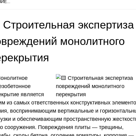
ИЕ...
 Строительная экспертиза
овреждений монолитного
ерекрытия
онолитное
езобетонное
екрытие является
им из самых ответственных конструктивных элемент
ния, воспринимающим вертикальные и горизонтальн
рузки и обеспечивающим пространственную жесткост
го сооружения. Повреждения плиты — трещины,
гибы, сколы бетона, оголение арматуры, коррозия —