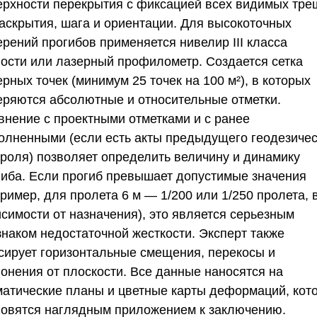
ерхности перекрытия с фиксацией всех видимых тре
раскрытия, шага и ориентации. Для высокоточных
ерений прогибов применяется нивелир III класса
ности или лазерный профилометр. Создается сетка
рных точек (минимум 25 точек на 100 м²), в которых
еряются абсолютные и относительные отметки.
внение с проектными отметками и с ранее
олненными (если есть акты предыдущего геодезичес
троля) позволяет определить величину и динамику
гиба. Если прогиб превышает допустимые значения
ример, для пролета 6 м — 1/200 или 1/250 пролета, 
исимости от назначения), это является серьезным
знаком недостаточной жесткости. Эксперт также
сирует горизонтальные смещения, перекосы и
лонения от плоскости. Все данные наносятся на
матические планы и цветные карты деформаций, кот
новятся наглядным приложением к заключению.