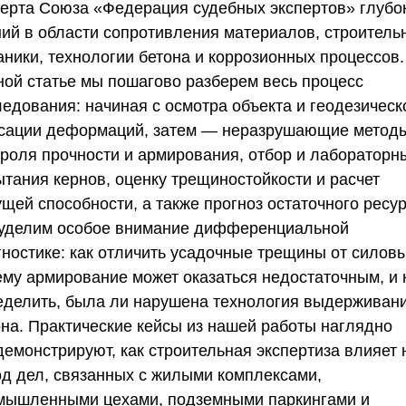
перта
Союза «Федерация судебных экспертов»
глубо
ний в области сопротивления материалов, строитель
аники, технологии бетона и коррозионных процессов.
ной статье мы пошагово разберем весь процесс
ледования: начиная с осмотра объекта и геодезическ
сации деформаций, затем — неразрушающие метод
троля прочности и армирования, отбор и лабораторн
ытания кернов, оценку трещиностойкости и расчет
щей способности, а также прогноз остаточного ресур
уделим особое внимание дифференциальной
гностике: как отличить усадочные трещины от силовы
ему армирование может оказаться недостаточным, и 
еделить, была ли нарушена технология выдерживан
она. Практические кейсы из нашей работы наглядно
демонстрируют, как строительная экспертиза влияет 
од дел, связанных с жилыми комплексами,
мышленными цехами, подземными паркингами и