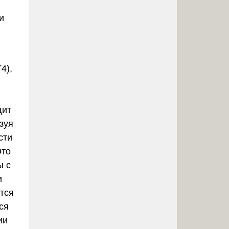
и
4),
дит
зуя
сти
Это
ы с
и
тся
ся
ии