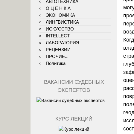
АВТОТЕХНИКА
мог
О Ц Е Н К А
ЭКОНОМИКА
про
ЛИНГВИСТИКА
пер
ИСКУССТВО
воз
INTELLECT
Ког
ЛАБОРАТОРИЯ
вла
РЕЦЕНЗИИ
стр
ПРОЧИЕ...
Политика
глуб
заф
оце
ВАКАНСИИ СУДЕБНЫХ
рас
ЭКСПЕРТОВ
пов
пол
гео
КУРС ЛЕКЦИЙ
исс
сост