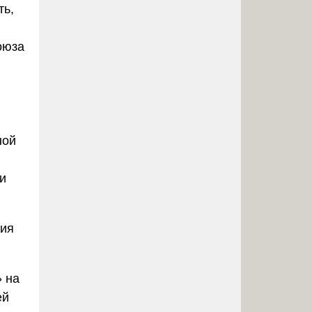
ть,
оюза
ной
и
ния
»
на
ей