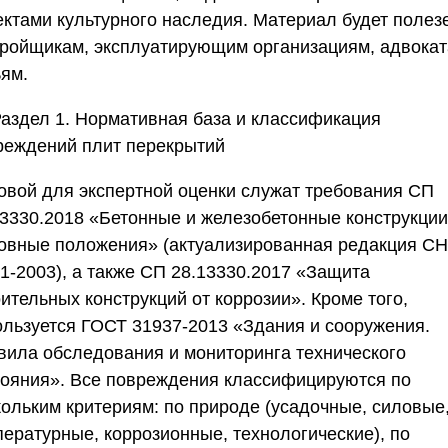
ектами культурного наследия. Материал будет полез
тройщикам, эксплуатирующим организациям, адвокат
ьям.
аздел 1. Нормативная база и классификация
реждений плит перекрытий
овой для экспертной оценки служат требования СП
13330.2018 «Бетонные и железобетонные конструкции
овные положения» (актуализированная редакция С
01-2003), а также СП 28.13330.2017 «Защита
ительных конструкций от коррозии». Кроме того,
ользуется ГОСТ 31937-2013 «Здания и сооружения.
вила обследования и мониторинга технического
тояния». Все повреждения классифицируются по
кольким критериям: по природе (усадочные, силовые
пературные, коррозионные, технологические), по