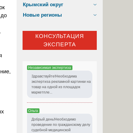
Крымский округ
ок
Новые регионы
 до
.
КОНСУЛЬТАЦИЯ
ЭКСПЕРТА
я
Независимая экспертиза
ние,
Здравствуйте!Необходима
экспертиза рекламной картинки на
товар на одной из площадок
маркетпле...
Ольга
ых
Добрый день!Необходимо
проведение по гражданскому делу
судебной медицинской