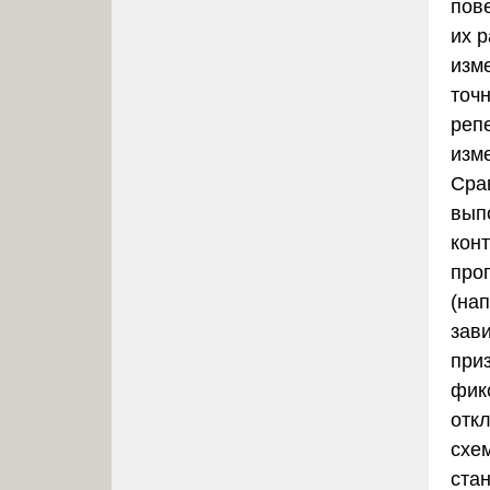
пов
их 
изм
точ
репе
изм
Сра
вып
кон
про
(нап
зав
при
фик
отк
схе
ста