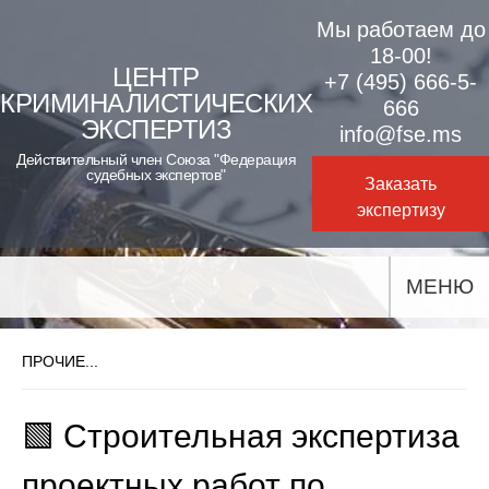
Skip
Мы работаем до
to
18-00!
ЦЕНТР
+7 (495) 666-5-
content
КРИМИНАЛИСТИЧЕСКИХ
666
ЭКСПЕРТИЗ
info@fse.ms
Действительный член Союза "Федерация
судебных экспертов"
Заказать
экспертизу
МЕНЮ
ПРОЧИЕ...
🟩 Строительная экспертиза
проектных работ по