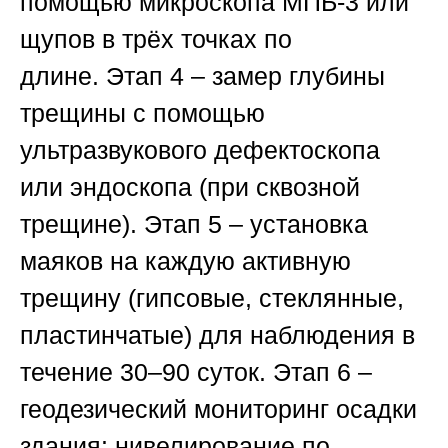
помощью микроскопа
МПБ-3
или
щупов в трёх точках по
длине.
Этап 4
– замер глубины
трещины с помощью
ультразвукового дефектоскопа
или эндоскопа (при сквозной
трещине).
Этап 5
– установка
маяков на каждую активную
трещину (гипсовые, стеклянные,
пластинчатые) для наблюдения в
течение 30–90 суток.
Этап 6
–
геодезический мониторинг осадки
здания: нивелирование по