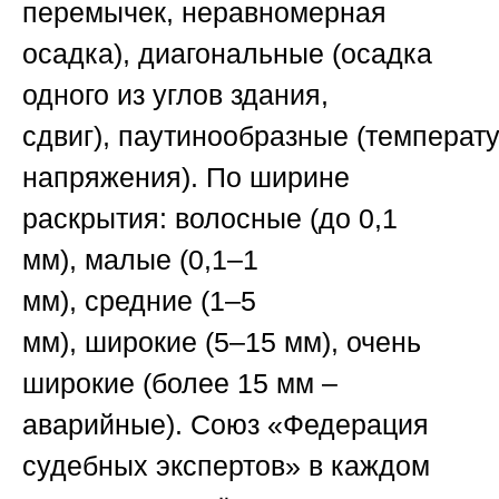
перемычек, неравномерная
осадка),
диагональные
(осадка
одного из углов здания,
сдвиг),
паутинообразные
(температ
напряжения). По ширине
раскрытия:
волосные
(до 0,1
мм),
малые
(0,1–1
мм),
средние
(1–5
мм),
широкие
(5–15 мм),
очень
широкие
(более 15 мм –
аварийные).
Союз «Федерация
судебных экспертов»
в каждом