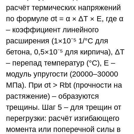
расчёт термических напряжений
по формуле σt = α × ΔT × E, где α
– коэффициент линейного
расширения (1×10⁻⁵ 1/°C для
бетона, 0,5×10⁻⁵ для кирпича), ΔT
– перепад температур (°C), E –
модуль упругости (20000–30000
МПа). При σt > Rbt (прочности на
растяжение) – образуются
трещины.
Шаг 5
– для трещин от
перегрузки: расчёт изгибающего
момента или поперечной силы в