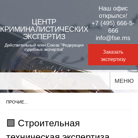
Skip
Наш офис
to
открылся!
ЦЕНТР
+7 (495) 666-5-
content
КРИМИНАЛИСТИЧЕСКИХ
666
ЭКСПЕРТИЗ
info@fse.ms
Действительный член Союза "Федерация
судебных экспертов"
Заказать
экспертизу
МЕНЮ
ПРОЧИЕ...
🟩 Строительная
техническая экспертиза