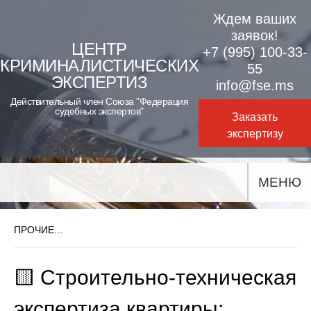
Skip
Ждем ваших
to
заявок!
ЦЕНТР
+7 (995) 100-33-
content
КРИМИНАЛИСТИЧЕСКИХ
55
ЭКСПЕРТИЗ
info@fse.ms
Действительный член Союза "Федерация
судебных экспертов"
Заказать
экспертизу
МЕНЮ
ПРОЧИЕ...
🟨 Строительно-техническая
экспертиза квартиры: