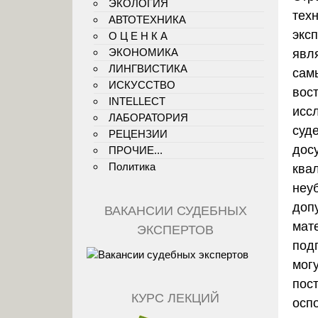
ЭКОЛОГИЯ
тех
АВТОТЕХНИКА
экс
О Ц Е Н К А
ЭКОНОМИКА
явл
ЛИНГВИСТИКА
сам
ИСКУССТВО
вос
INTELLECT
исс
ЛАБОРАТОРИЯ
суд
РЕЦЕНЗИИ
дос
ПРОЧИЕ...
Политика
ква
неу
доп
ВАКАНСИИ СУДЕБНЫХ
мат
ЭКСПЕРТОВ
под
могу
пос
КУРС ЛЕКЦИЙ
осп