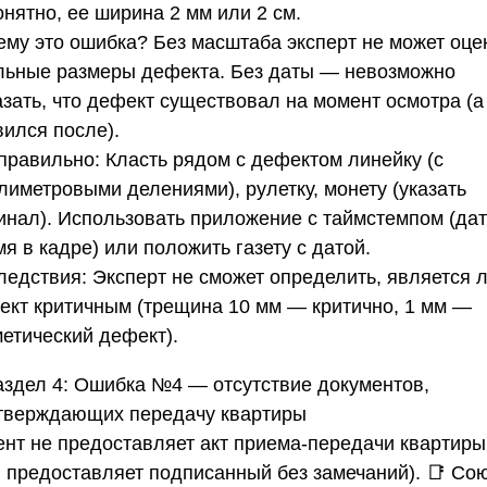
нятно, ее ширина 2 мм или 2 см.
ему это ошибка?
Без масштаба эксперт не может оце
льные размеры дефекта. Без даты — невозможно
азать, что дефект существовал на момент осмотра (а
вился после).
 правильно:
Класть рядом с дефектом линейку (с
лиметровыми делениями), рулетку, монету (указать
инал). Использовать приложение с таймстемпом (дат
я в кадре) или положить газету с датой.
ледствия:
Эксперт не сможет определить, является 
ект критичным (трещина 10 мм — критично, 1 мм —
метический дефект).
аздел 4: Ошибка №4 — отсутствие документов,
тверждающих передачу квартиры
ент не предоставляет акт приема-передачи квартиры
и предоставляет подписанный без замечаний). 📑
Со