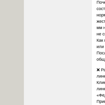
Поч
сос
нор
жес
мм н
не с
Как
или 
Пос
общи
❌
Р
лин
Кли
лине
«Фе
При