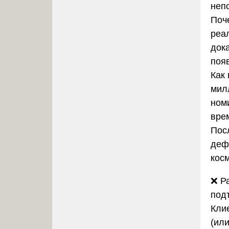
непо
Поч
реа
док
поя
Как
мил
ном
врем
Пос
деф
кос
❌
Р
под
Кли
(ил