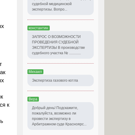
судебной медицинской
экспертизы. Вопро...
ых
константин
ЗАПРОС О ВОЗМОЖНОСТИ
ПРОВЕДЕНИЯ СУДЕБНОЙ
ЭКСПЕРТИЗЫ В производстве
судебного участка № .............
т
как
Михаил
ых
Экспертиза газового котла
ик
Вера
ся к
Добрый день! Подскажите,
пожалуйста, возможно ли
провести экспертизу в
ть
Арбитражном суде Красноярс...