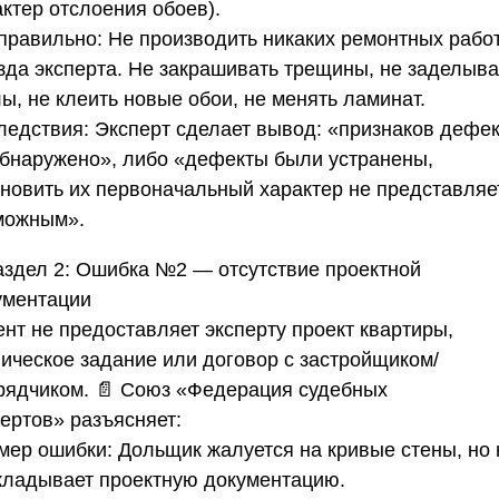
ктер отслоения обоев).
 правильно:
Не производить никаких ремонтных рабо
зда эксперта. Не закрашивать трещины, не заделыва
ы, не клеить новые обои, не менять ламинат.
ледствия:
Эксперт сделает вывод: «признаков дефе
обнаружено», либо «дефекты были устранены,
ановить их первоначальный характер не представляе
можным».
аздел 2: Ошибка №2 — отсутствие проектной
ументации
ент не предоставляет эксперту проект квартиры,
ническое задание или договор с застройщиком/
рядчиком. 📄
Союз «Федерация судебных
пертов»
разъясняет:
мер ошибки:
Дольщик жалуется на кривые стены, но 
кладывает проектную документацию.