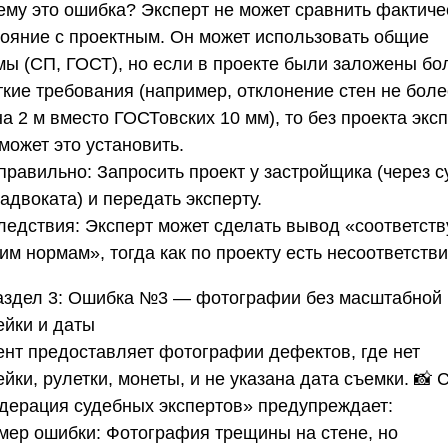
ему это ошибка?
Эксперт не может сравнить фактиче
тояние с проектным. Он может использовать общие
мы (СП, ГОСТ), но если в проекте были заложены бо
ткие требования (например, отклонение стен не боле
а 2 м вместо ГОСТовских 10 мм), то без проекта экс
может это установить.
 правильно:
Запросить проект у застройщика (через с
адвоката) и передать эксперту.
ледствия:
Эксперт может сделать вывод «соответств
м нормам», тогда как по проекту есть несоответстви
аздел 3: Ошибка №3 — фотографии без масштабной
ейки и даты
ент предоставляет фотографии дефектов, где нет
йки, рулетки, монеты, и не указана дата съемки. 📸
дерация судебных экспертов»
предупреждает:
мер ошибки:
Фотография трещины на стене, но