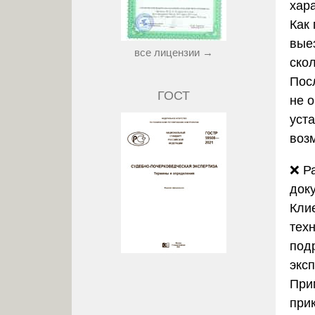
хара
Как
вые
все лицензии →
скол
Пос
ГОСТ
не 
уст
воз
❌
Р
док
Кли
тех
под
экс
При
при