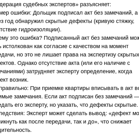
дерация судебных экспертов»
разъясняет:
мер ошибки:
Дольщик подписал акт без замечаний, а
ез год обнаружил скрытые дефекты (кривую стяжку,
тствие гидроизоляции).
ему это ошибка?
Подписанный акт без замечаний мо
 истолкован как согласие с качеством на момент
дачи, но это не лишает права на экспертизу скрыты
ктов. Однако отсутствие акта (или его наличие с
ечаниями) затрудняет эксперту определение, когда
ект возник.
 правильно:
При приемке квартиры вписывать в акт в
имые замечания. Если акт подписан без замечаний 
дать его эксперту, но указать, что дефекты скрытые.
ледствия:
Эксперт может сделать вывод: «дефект мо
икнуть как после передачи, так и до», что снижает
дительность.