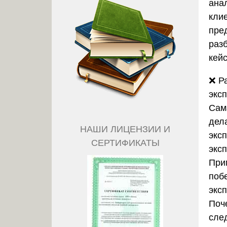
ана
кли
пре
раз
кейс
❌
Р
экс
Сам
дела
НАШИ ЛИЦЕНЗИИ И
эксп
СЕРТИФИКАТЫ
экс
При
поб
эксп
Поч
сле