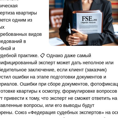
ническая
пертиза квартиры
яется одним из
ых
требованных видов
ледований в
ебной и
удебной практике. 📋 Однако даже самый
лифицированный эксперт может дать неполное или
бедительное заключение, если клиент (заказчик)
устил ошибки на этапе подготовки документов и
ериалов. Ошибки при сборе документов, фотофиксац
готовке квартиры к осмотру, формулировке вопросов
т привести к тому, что эксперт не сможет ответить на
тавленные вопросы, или его выводы будут
орены.
Союз «Федерация судебных экспертов»
на ос