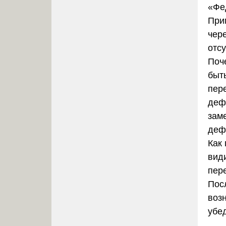
«Фе
При
чер
отсу
Поч
быть
пере
дефе
зам
деф
Как
вид
пере
Пос
возн
убе