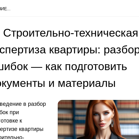
ИЕ...
 Строительно-техническая
кспертиза квартиры: разбо
шибок — как подготовить
окументы и материалы
ведение в разбор
бок при
отовке к
пертизе квартиры
оительно-