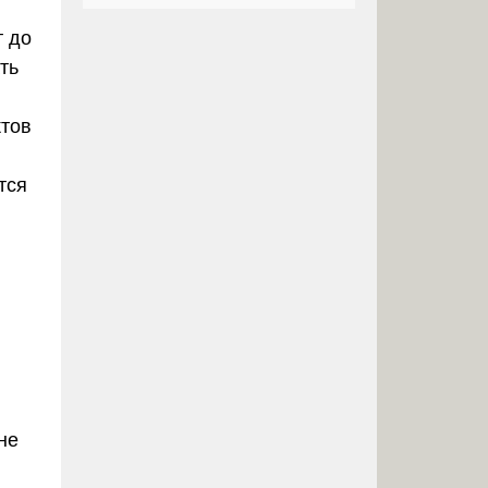
т до
ть
ктов
тся
не