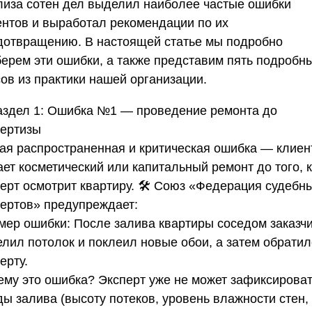
лиза сотен дел выделил наиболее частые ошибки
ентов и выработал рекомендации по их
дотвращению. В настоящей статье мы подробно
берем эти ошибки, а также представим пять подробн
ов из практики нашей организации.
аздел 1: Ошибка №1 — проведение ремонта до
пертизы
ая распространенная и критическая ошибка — клиен
ет косметический или капитальный ремонт до того, 
ерт осмотрит квартиру. 🛠️
Союз «Федерация судебн
пертов»
предупреждает:
мер ошибки:
После залива квартиры соседом заказч
елил потолок и поклеил новые обои, а затем обратил
ерту.
ему это ошибка?
Эксперт уже не может зафиксирова
ды залива (высоту потеков, уровень влажности стен,