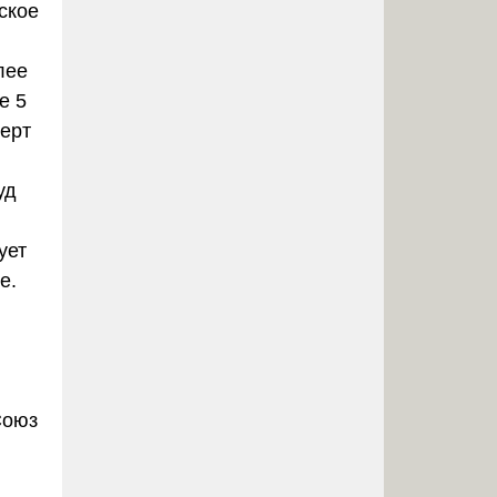
ское
лее
е 5
перт
уд
ует
е.
Союз