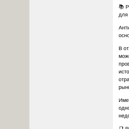
📚
Р
для
Ант
осн
В о
мож
про
ист
отр
рынк
Име
одн
нед
📑
Р