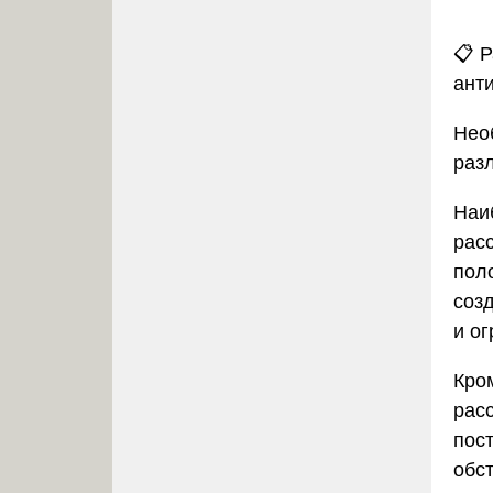
📋
Р
ант
Нео
раз
Наи
рас
пол
соз
и ог
Кром
рас
пос
обс