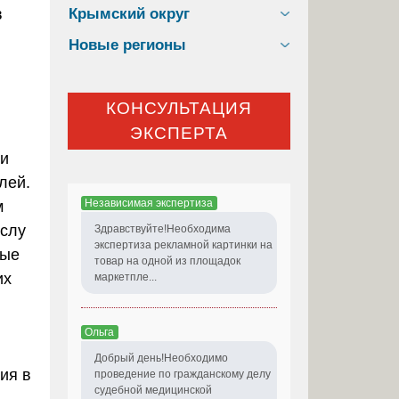
Крымский округ
в
Новые регионы
КОНСУЛЬТАЦИЯ
ЭКСПЕРТА
 и
лей.
Независимая экспертиза
м
ислу
Здравствуйте!Необходима
экспертиза рекламной картинки на
ные
товар на одной из площадок
их
маркетпле...
Ольга
Добрый день!Необходимо
ия в
проведение по гражданскому делу
судебной медицинской