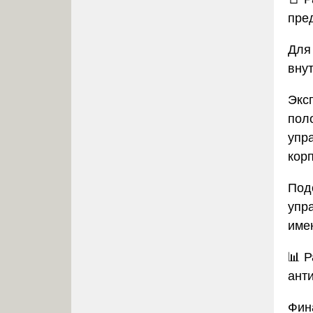
пре
Для
вну
Экс
пол
упр
кор
Под
упр
име
📊
Р
ант
Фин