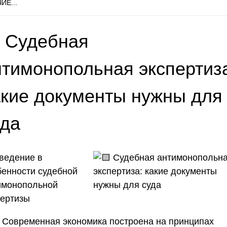
ИЕ...
 Судебная
нтимонопольная экспертиз
акие документы нужны для
уда
Введение в
бенности судебной
имонопольной
пертизы
Современная экономика построена на принципах