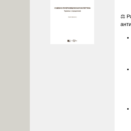
⚖️
Р
ант