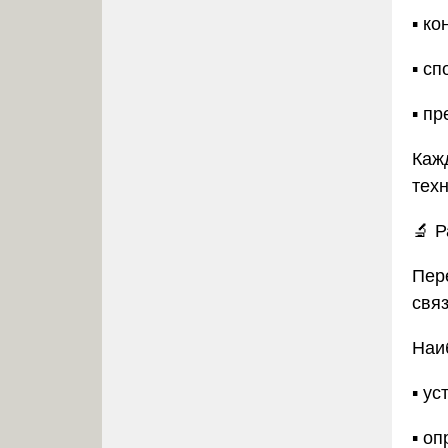
▪️ 
▪️ с
▪️ п
Каж
техн
🔬
Р
Пер
свя
Наи
▪️ у
▪️ 