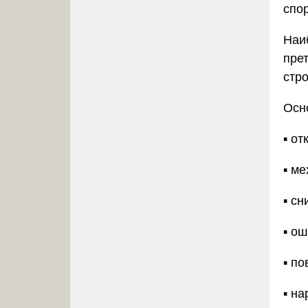
спо
Наи
пре
стро
Осн
▪️ о
▪️ м
▪️ с
▪️ о
▪️ п
▪️ н