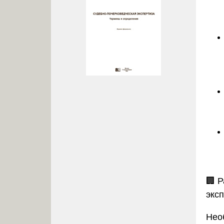
🏢
Р
экс
Нео