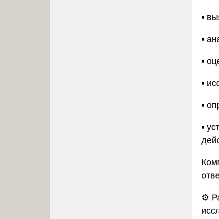
▪️ в
▪️ а
▪️ о
▪️ и
▪️ 
▪️ 
дей
Ком
отв
⚙️
Р
исс