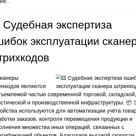
ИЕ...
 Судебная экспертиза
шибок эксплуатации скане
трихкодов
Сканеры
ихкодов являются
тъемлемой частью современной торговой, складской
истической и производственной инфраструктуры. 📦 
ройства используются для автоматизации учёта това
аботки заказов, контроля перемещения продукции и
олнения множества иных операций, связанных с
нтификацией объектов. Благодаря высокой скорости