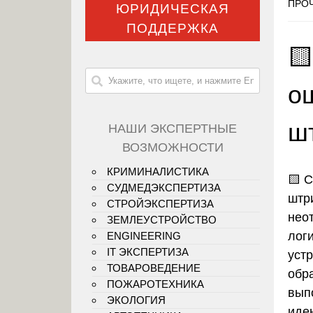
ПРОЧ
ЮРИДИЧЕСКАЯ
ПОДДЕРЖКА

о
ш
НАШИ ЭКСПЕРТНЫЕ
ВОЗМОЖНОСТИ
КРИМИНАЛИСТИКА
🟨 
СУДМЕДЭКСПЕРТИЗА
штр
СТРОЙЭКСПЕРТИЗА
нео
ЗЕМЛЕУСТРОЙСТВО
лог
ENGINEERING
IT ЭКСПЕРТИЗА
уст
ТОВАРОВЕДЕНИЕ
обр
ПОЖАРОТЕХНИКА
вып
ЭКОЛОГИЯ
иде