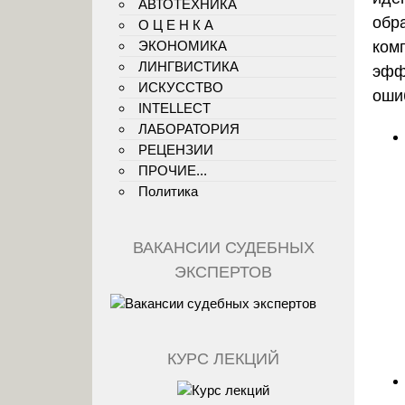
АВТОТЕХНИКА
обр
О Ц Е Н К А
ЭКОНОМИКА
ком
ЛИНГВИСТИКА
эфф
ИСКУССТВО
оши
INTELLECT
ЛАБОРАТОРИЯ
РЕЦЕНЗИИ
ПРОЧИЕ...
Политика
ВАКАНСИИ СУДЕБНЫХ
ЭКСПЕРТОВ
КУРС ЛЕКЦИЙ