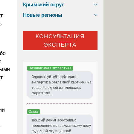
Крымский округ
Новые регионы
т
ь
КОНСУЛЬТАЦИЯ
ЭКСПЕРТА
ибо
и
Независимая экспертиза
ными
т
Здравствуйте!Необходима
экспертиза рекламной картинки на
товар на одной из площадок
маркетпле...
ии
Ольга
Добрый день!Необходимо
т
проведение по гражданскому делу
судебной медицинской