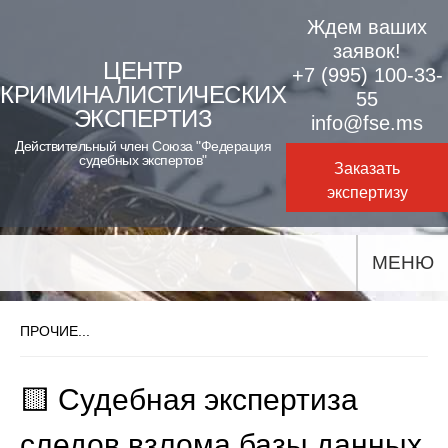
Skip
Ждем ваших
to
заявок!
ЦЕНТР
+7 (995) 100-33-
content
КРИМИНАЛИСТИЧЕСКИХ
55
ЭКСПЕРТИЗ
info@fse.ms
Действительный член Союза "Федерация
судебных экспертов"
Заказать
экспертизу
МЕНЮ
ПРОЧИЕ...
🟨 Судебная экспертиза
следов взлома базы данных