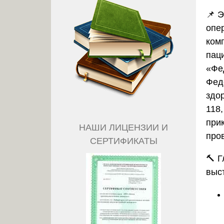
📌 
опе
ком
пац
«Фе
Фед
здо
118,
при
НАШИ ЛИЦЕНЗИИ И
про
СЕРТИФИКАТЫ
🔨 
выс