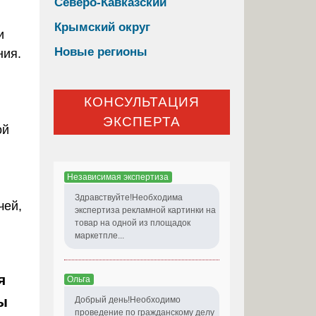
Северо-Кавказский
Крымский округ
и
Новые регионы
ния.
КОНСУЛЬТАЦИЯ
ЭКСПЕРТА
ой
Независимая экспертиза
Здравствуйте!Необходима
чей,
экспертиза рекламной картинки на
товар на одной из площадок
маркетпле...
я
Ольга
ы
Добрый день!Необходимо
проведение по гражданскому делу