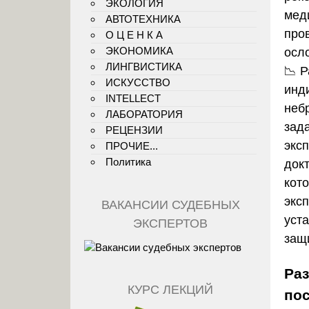
ЭКОЛОГИЯ
мед
АВТОТЕХНИКА
про
О Ц Е Н К А
ЭКОНОМИКА
осл
ЛИНГВИСТИКА
📉 
ИСКУССТВО
инд
INTELLECT
неб
ЛАБОРАТОРИЯ
зад
РЕЦЕНЗИИ
экс
ПРОЧИЕ...
Политика
док
кот
экс
ВАКАНСИИ СУДЕБНЫХ
уст
ЭКСПЕРТОВ
защ
Раз
КУРС ЛЕКЦИЙ
по