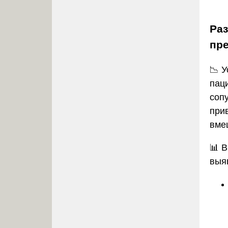
Раз
пр
📉 У
пац
соп
при
вме
📊 
выя