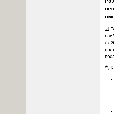
Раз
неп
вм
📐 
наи
✏️ Э
про
пос
🪓 