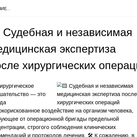
ИЕ...
 Судебная и независимая
едицинская экспертиза
осле хирургических операц
Хирургическое
шательство — это
гда
окорискованное воздействие на организм человека,
бующее от операционной бригады предельной
центрации, строгого соблюдения клинических
мендаций и протоколов лечения. 🛠️ К сожалению, в