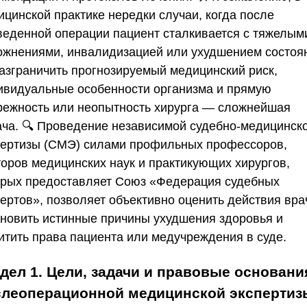
ицинской практике нередки случаи, когда после
веденной операции пациент сталкивается с тяжелым
ожнениями, инвалидизацией или ухудшением состоя
Разграничить прогнозируемый медицинский риск,
ивидуальные особенности организма и прямую
режность или неопытность хирурга — сложнейшая
ача. 🔍 Проведение независимой судебно-медицинск
пертизы (СМЭ) силами профильных профессоров,
торов медицинских наук и практикующих хирургов,
орых предоставляет
Союз «Федерация судебных
пертов»
, позволяет объективно оценить действия вра
ановить истинные причины ухудшения здоровья и
итить права пациента или медучреждения в суде.
дел 1. Цели, задачи и правовые основани
слеоперационной медицинской экспертиз