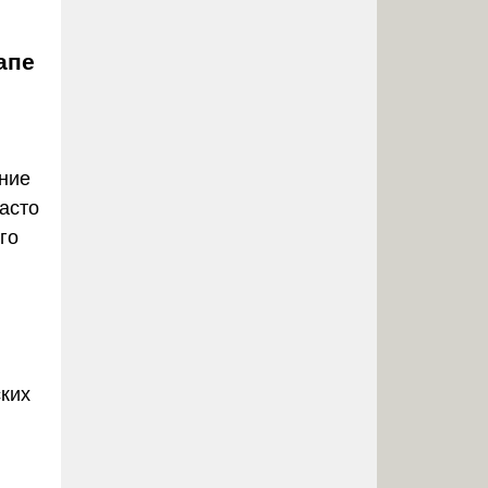
апе
ание
асто
го
ких