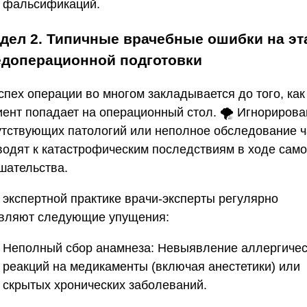
фальсификаций.
дел 2. Типичные врачебные ошибки на эт
едоперационной подготовки
спех операции во многом закладывается до того, как
иент попадает на операционный стол. 🌪️ Игнориров
утствующих патологий или неполное обследование ч
водят к катастрофическим последствиям в ходе само
шательства.
В экспертной практике врачи-эксперты регулярно
вляют следующие упущения:
Неполный сбор анамнеза:
Невыявление аллергичес
реакций на медикаменты (включая анестетики) или
скрытых хронических заболеваний.