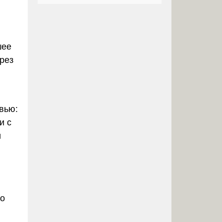
шее
рез
вью:
и с
и
го