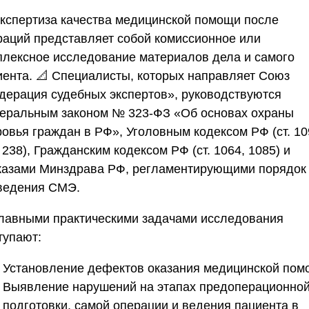
Экспертиза качества медицинской помощи после
раций представляет собой комиссионное или
плексное исследование материалов дела и самого
иента. 📐 Специалисты, которых направляет
Союз
дерация судебных экспертов»
, руководствуются
еральным законом № 323-ФЗ «Об основах охраны
ровья граждан в РФ», Уголовным кодексом РФ (ст. 10
 238), Гражданским кодексом РФ (ст. 1064, 1085) и
казами Минздрава РФ, регламентирующими порядок
ведения СМЭ.
Главными практическими задачами исследования
тупают:
Установление дефектов оказания медицинской пом
Выявление нарушений на этапах предоперационно
подготовки, самой операции и ведения пациента в