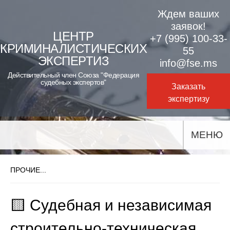
Skip
Ждем ваших
to
заявок!
ЦЕНТР
+7 (995) 100-33-
content
КРИМИНАЛИСТИЧЕСКИХ
55
ЭКСПЕРТИЗ
info@fse.ms
Действительный член Союза "Федерация
судебных экспертов"
Заказать
экспертизу
МЕНЮ
ПРОЧИЕ...
🟨 Судебная и независимая
строительно-техническая