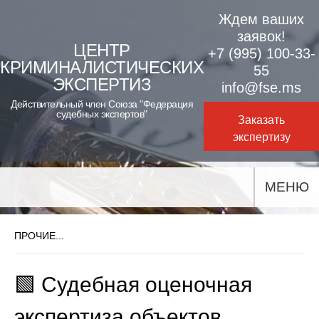
Skip
Ждем ваших
to
заявок!
ЦЕНТР
+7 (995) 100-33-
content
КРИМИНАЛИСТИЧЕСКИХ
55
ЭКСПЕРТИЗ
info@fse.ms
Действительный член Союза "Федерация
судебных экспертов"
Заказать
экспертизу
МЕНЮ
ПРОЧИЕ...
🟩 Судебная оценочная
экспертиза объектов