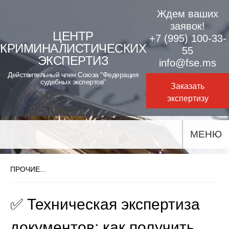
Skip
Ждем ваших
to
заявок!
ЦЕНТР
+7 (995) 100-33-
content
КРИМИНАЛИСТИЧЕСКИХ
55
ЭКСПЕРТИЗ
info@fse.ms
Действительный член Союза "Федерация
судебных экспертов"
Заказать
экспертизу
МЕНЮ
ПРОЧИЕ...
✅ Техническая экспертиза
документов: как получить