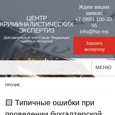
Skip
Ждем ваших
to
заявок!
ЦЕНТР
+7 (995) 100-33-
content
КРИМИНАЛИСТИЧЕСКИХ
55
ЭКСПЕРТИЗ
info@fse.ms
Действительный член Союза "Федерация
судебных экспертов"
Заказать
экспертизу
МЕНЮ
ПРОЧИЕ...
🟨 Типичные ошибки при
проведении бухгалтерской