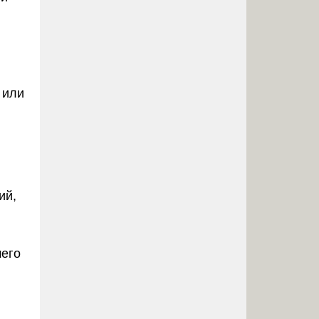
 или
ий,
шего