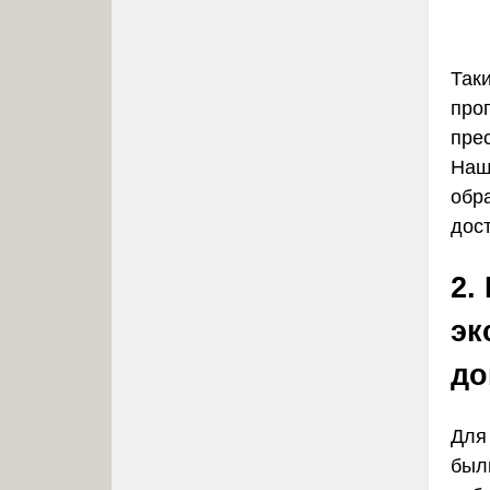
Так
про
пре
Наш
обр
дос
2.
эк
до
Для
был