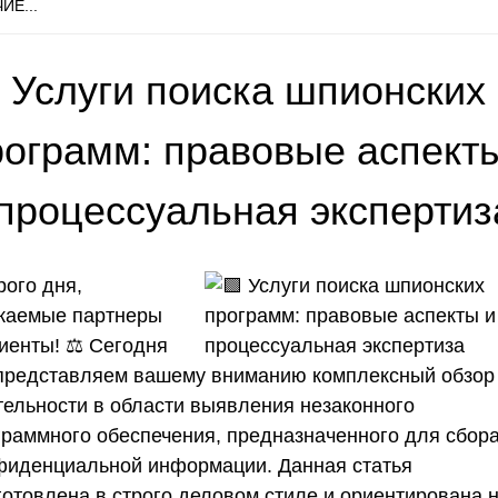
ИЕ...
 Услуги поиска шпионских
рограмм: правовые аспект
 процессуальная экспертиз
рого дня,
жаемые партнеры
иенты! ⚖️ Сегодня
представляем вашему вниманию комплексный обзор
тельности в области выявления незаконного
граммного обеспечения, предназначенного для сбор
фиденциальной информации. Данная статья
готовлена в строго деловом стиле и ориентирована 