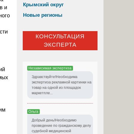
Крымский округ
в и
Новые регионы
ного
сти
КОНСУЛЬТАЦИЯ
ЭКСПЕРТА
Независимая экспертиза
ий
мых
Здравствуйте!Необходима
экспертиза рекламной картинки на
товар на одной из площадок
маркетпле...
им
Ольга
Добрый день!Необходимо
проведение по гражданскому делу
судебной медицинской