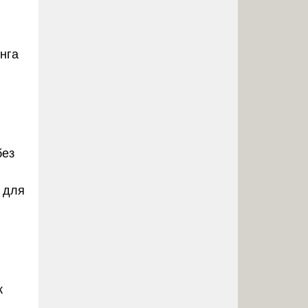
нга
без
 для
к