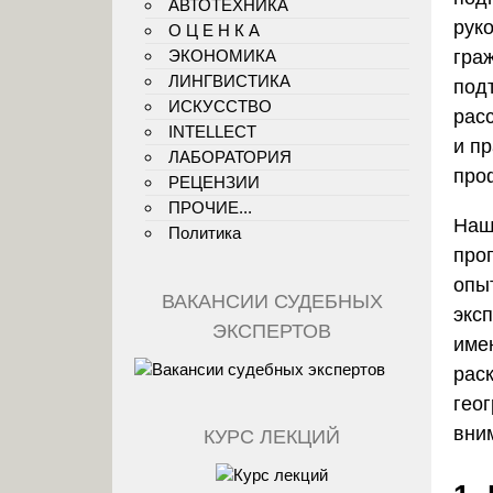
АВТОТЕХНИКА
рук
О Ц Е Н К А
ЭКОНОМИКА
гра
ЛИНГВИСТИКА
под
ИСКУССТВО
рас
INTELLECT
и п
ЛАБОРАТОРИЯ
про
РЕЦЕНЗИИ
ПРОЧИЕ...
Наш
Политика
про
опы
ВАКАНСИИ СУДЕБНЫХ
экс
ЭКСПЕРТОВ
име
рас
гео
вни
КУРС ЛЕКЦИЙ