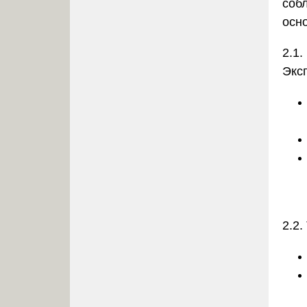
соб
осно
2.1
Экс
2.2.