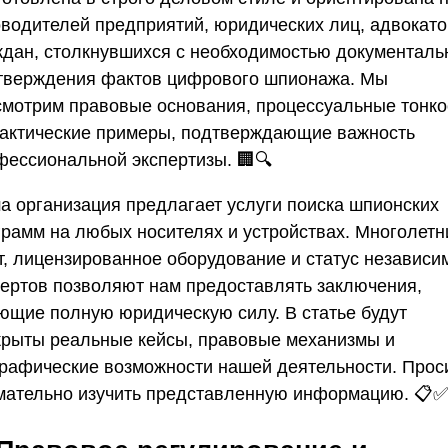
оводителей предприятий, юридических лиц, адвокато
ждан, столкнувшихся с необходимостью документаль
тверждения фактов цифрового шпионажа. Мы
смотрим правовые основания, процессуальные тонко
рактические примеры, подтверждающие важность
фессиональной экспертизы. 🏢🔍
а организация предлагает
услуги поиска шпионских
грамм
на любых носителях и устройствах. Многолетн
т, лицензированное оборудование и статус независи
пертов позволяют нам предоставлять заключения,
ющие полную юридическую силу. В статье будут
крыты реальные кейсы, правовые механизмы и
графические возможности нашей деятельности. Прос
мательно изучить представленную информацию. 📋✅