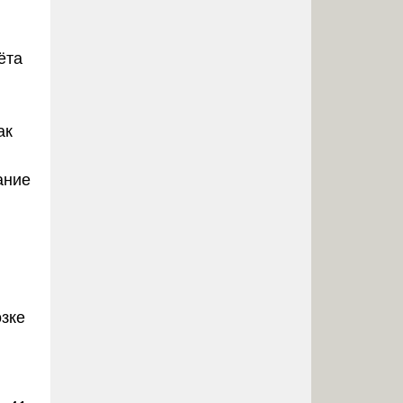
ёта
ак
ание
озке