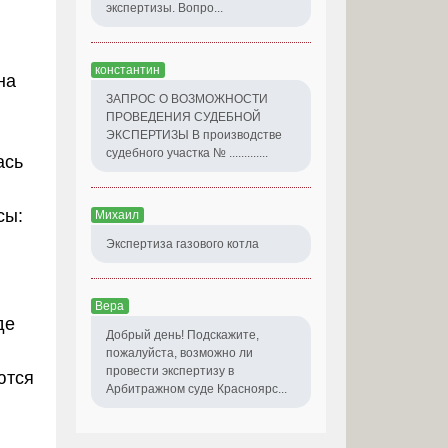
экспертизы. Вопро...
константин
на
ЗАПРОС О ВОЗМОЖНОСТИ
ПРОВЕДЕНИЯ СУДЕБНОЙ
ЭКСПЕРТИЗЫ В производстве
судебного участка № .............
ась
сы:
Михаил
Экспертиза газового котла
Вера
де
Добрый день! Подскажите,
пожалуйста, возможно ли
провести экспертизу в
ются
Арбитражном суде Красноярс...