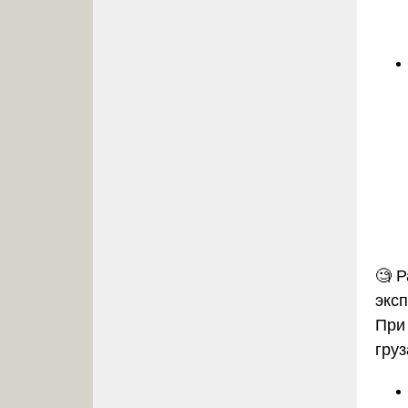
🧐
Р
экс
При
гру