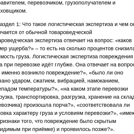
равителем, перевозчиком, грузополучателем и
аховщиком.
аздел 1: Что такое логистическая экспертиза и чем о
ичается от обычной товароведческой
роведческая экспертиза отвечает на вопрос: «каков
мер ущерба?» – то есть на сколько процентов снизил
имость груза. Логистическая экспертиза повреждения
а при перевозке идёт глубже. Она отвечает на вопро
к именно возникло повреждение?», «было ли оно
вано ударом, сжатием, вибрацией, намоканием,
епадом температуры?», «на каком этапе перевозки
рузка, транспортировка, разгрузка, хранение на скла
евозчика) произошла порча?», «соответствовала ли
ковка характеру груза и условиям перевозки?», «име
признаки того, что повреждение было скрытым
видимым при приёмке) и проявилось позже?».