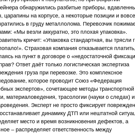
тейнера обнаружились разбитые приборы, вдавленн
, царапины на корпусе, а некоторые позиции и вовс
вратились в груду металлолома. Перевозчик пожима
ами: «Мы везли аккуратно, это плохая упаковка».
авитель кричит: «Упаковка стандартная, вы трясли 
попало!». Страховая компания отказывается платить
лаясь на пункт в договоре о «недостаточной фиксаци
прав? Ответ даёт только логистическая экспертиза
реждения груза при перевозке. Это комплексное
ледование, которое проводит
Союз «Федерация
ебных экспертов»
, сочетающее методы транспортной
и, материаловедения, трасологии (науки о следах) и
ароведения. Эксперт не просто фиксирует поврежден
восстанавливает динамику ДТП или нештатной ситуа
еделяет место и время возникновения дефектов, а
вное – распределяет ответственность между