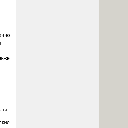
енно
й
акже
кты:
пкие