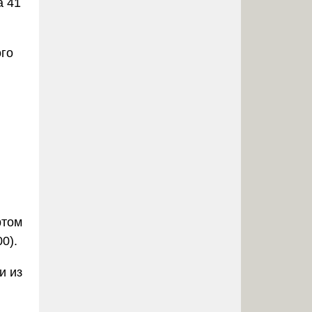
а 41
го
ртом
0).
и из