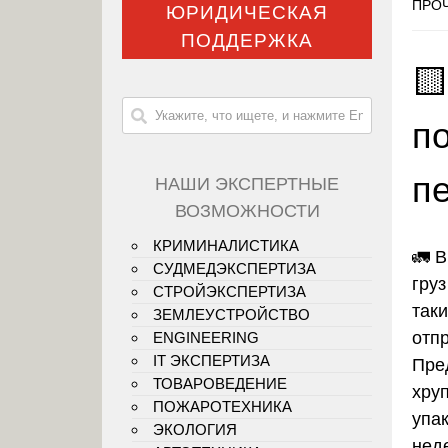
ПРОЧ
ЮРИДИЧЕСКАЯ
ПОДДЕРЖКА
🟨
п
п
НАШИ ЭКСПЕРТНЫЕ
ВОЗМОЖНОСТИ
КРИМИНАЛИСТИКА
🚛
В
СУДМЕДЭКСПЕРТИЗА
груз
СТРОЙЭКСПЕРТИЗА
так
ЗЕМЛЕУСТРОЙСТВО
отп
ENGINEERING
IT ЭКСПЕРТИЗА
Пре
ТОВАРОВЕДЕНИЕ
хру
ПОЖАРОТЕХНИКА
упак
ЭКОЛОГИЯ
нед