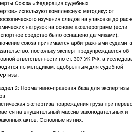
перты
Союза «Федерация судебных
пертов»
используют комплексную методику: от
роскопического изучения следов на упаковке до расч
амических нагрузок на основе акселерограмм (если
нспортное средство было оснащено датчиками).
лючение союза принимается арбитражными судами к
азательство, поскольку эксперт предупреждается об
овной ответственности по ст. 307 УК РФ, а исследов
водится по методикам, одобренным для судебной
пертизы.
аздел 2: Нормативно-правовая база для экспертизы
ов
истическая экспертиза повреждения груза при перев
рается на внушительный массив законодательных и
законных актов. Основные из них: