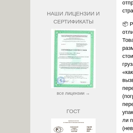
отп
стр
НАШИ ЛИЦЕНЗИИ И
СЕРТИФИКАТЫ
📦
Р
отл
Това
раз
сто
груз
«ка
выз
пер
все лицензии →
(пог
пер
ГОСТ
упа
ли 
(не