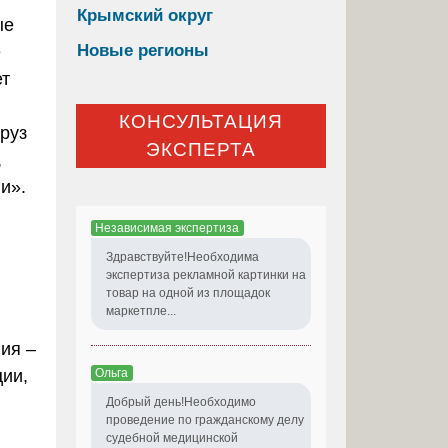
Крымский округ
ые
Новые регионы
е
ет
КОНСУЛЬТАЦИЯ
груз
ЭКСПЕРТА
,
и».
Независимая экспертиза
Здравствуйте!Необходима
экспертиза рекламной картинки на
товар на одной из площадок
маркетпле...
ия –
Ольга
ции,
Добрый день!Необходимо
проведение по гражданскому делу
судебной медицинской