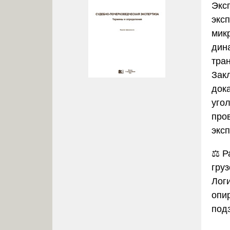
Экс
экс
мик
дин
тра
Зак
док
угол
про
экс
⚖️
Р
груз
Лог
опи
под