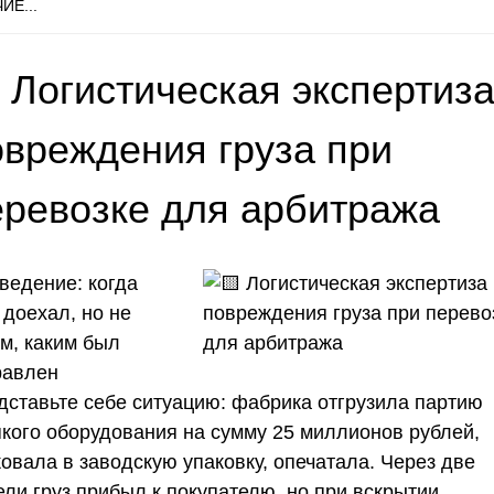
ИЕ...
 Логистическая экспертиз
овреждения груза при
еревозке для арбитража
ведение: когда
 доехал, но не
им, каким был
равлен
дставьте себе ситуацию: фабрика отгрузила партию
пкого оборудования на сумму 25 миллионов рублей,
овала в заводскую упаковку, опечатала. Через две
ели груз прибыл к покупателю, но при вскрытии