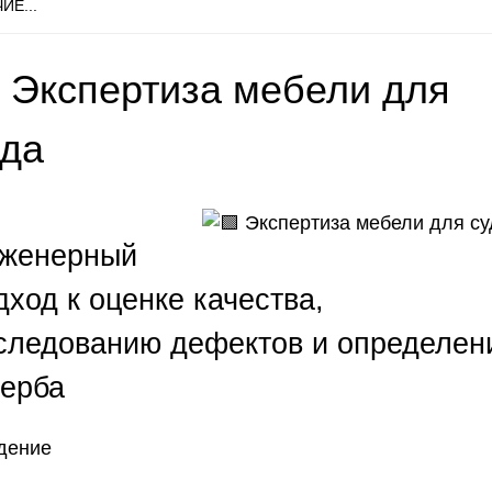
ИЕ...
 Экспертиза мебели для
уда
женерный
дход к оценке качества,
следованию дефектов и определен
ерба
дение