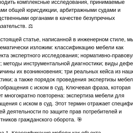
водить комплексные исследования, принимаемые
ами общей юрисдикции, арбитражными судами и
дственными органами в качестве безупречных
зательств. ⚖️
астоящей статье, написанной в инженерном стиле, м
тематически изложим: классификацию мебели как
екта экспертного исследования; нормативно-правов
у; методы инструментальной диагностики; виды дефе
ричины их возникновения; три реальных кейса из наш
ктики; а также порядок проведения экспертизы мебе
 обращения с иском в суд. Ключевая фраза, которая
ет многократно повторена:
экспертиза мебели для
ащения с иском в суд
. Этот термин отражает специф
ей деятельности по защите прав потребителей и
тников гражданского оборота. 🎯
ва 1. Классификация мебели как объекта