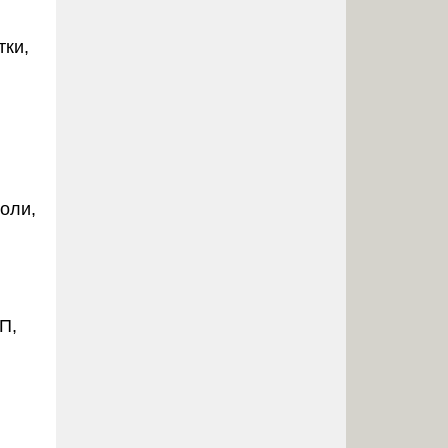
тки,
оли,
П,