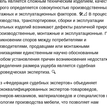
ель является сложным техническим изделием, качес
орого определяется совокупностью производственны
тажных и эксплуатационных факторов. 🛠️📐 В процес
изводства, транспортировки, сборки и эксплуатации
ельных изделий возникают дефекты различной прир
роизводственные, монтажные и эксплуатационные. 
никновении споров между потребителями и
изводителями, продавцами или монтажными
анизациями единственным научно обоснованным
собом установления причин возникновения недостат
пределения размера ущерба является судебная
роведческая экспертиза. 🔍
з «Федерация судебных экспертов» объединяет
ококвалифицированных экспертов-товароведов,
енеров-механиков, материаловедов и специалистов 
нологии производства мебели, что позволяет нам