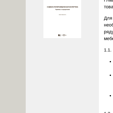
тов
Для
нео
ряд
меб
1.1