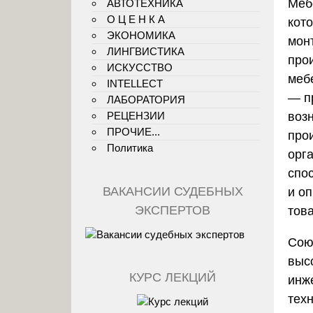
Меб
АВТОТЕХНИКА
О Ц Е Н К А
кот
ЭКОНОМИКА
мон
ЛИНГВИСТИКА
про
ИСКУССТВО
меб
INTELLECT
— п
ЛАБОРАТОРИЯ
воз
РЕЦЕНЗИИ
ПРОЧИЕ...
про
Политика
орг
спо
ВАКАНСИИ СУДЕБНЫХ
и о
ЭКСПЕРТОВ
това
Сою
выс
КУРС ЛЕКЦИЙ
инж
тех