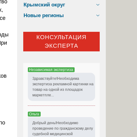
тво
Крымский округ
х,
Новые регионы
се
оды
КОНСУЛЬТАЦИЯ
При
ЭКСПЕРТА
Независимая экспертиза
ков
Здравствуйте!Необходима
экспертиза рекламной картинки на
товар на одной из площадок
маркетпле...
Ольга
по
Добрый день!Необходимо
проведение по гражданскому делу
судебной медицинской