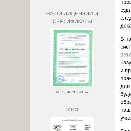
про
суд
НАШИ ЛИЦЕНЗИИ И
сле
СЕРТИФИКАТЫ
дока
В н
сис
объ
баз
и п
пра
для
все лицензии →
буд
обр
ГОСТ
наш
учас
Гла