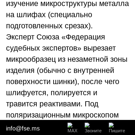
изучение микроструктуры металла
на шлифах (специально
подготовленных срезах).
Эксперт
Союза «Федерация
судебных экспертов»
вырезает
микрообразец из незаметной зоны
изделия (обычно с внутренней
поверхности шинки), после чего
шлифуется, полируется и
травится реактивами. Под
поляризационным микроскопом
становятся видны зерна металла,
info@fse.ms