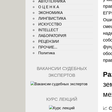
АВТОТЕХНИКА
пра
О Ц Е Н К А
ЭКОНОМИКА
ЕГР
ЛИНГВИСТИКА
Оши
ИСКУССТВО
сме
INTELLECT
над
ЛАБОРАТОРИЯ
соб
РЕЦЕНЗИИ
фун
ПРОЧИЕ...
Политика
обо
пра
ВАКАНСИИ СУДЕБНЫХ
Ра
ЭКСПЕРТОВ
зе
ме
КУРС ЛЕКЦИЙ
📈 