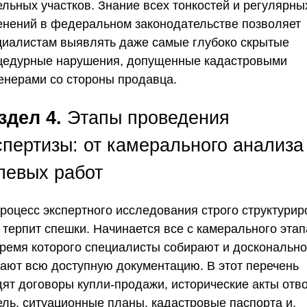
ельных участков. Знание всех тонкостей и регулярны
енений в федеральном законодательстве позволяет
циалистам выявлять даже самые глубоко скрытые
цедурные нарушения, допущенные кадастровыми
енерами со стороны продавца.
здел 4.
Этапы проведения
спертизы: от камерального анализа
левых работ
Процесс экспертного исследования строго структурир
 терпит спешки. Начинается все с камерального этап
время которого специалисты собирают и досконально
чают всю доступную документацию. В этот перечень
дят договоры купли-продажи, исторические акты отв
ель, ситуационные планы, кадастровые паспорта и,