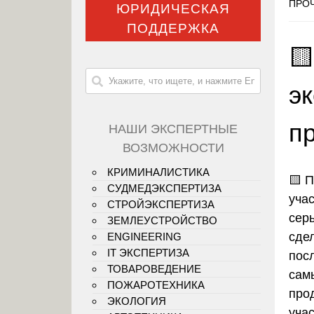
ПРОЧ
ЮРИДИЧЕСКАЯ
ПОДДЕРЖКА

э
п
НАШИ ЭКСПЕРТНЫЕ
ВОЗМОЖНОСТИ
КРИМИНАЛИСТИКА
🟨
П
СУДМЕДЭКСПЕРТИЗА
учас
СТРОЙЭКСПЕРТИЗА
сер
ЗЕМЛЕУСТРОЙСТВО
сде
ENGINEERING
IT ЭКСПЕРТИЗА
пос
ТОВАРОВЕДЕНИЕ
сам
ПОЖАРОТЕХНИКА
про
ЭКОЛОГИЯ
уча