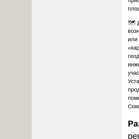
при
пло
🗺️ 
воз
или
«ка
гео
инже
уча
Уста
про
пом
Сою
Ра
ре