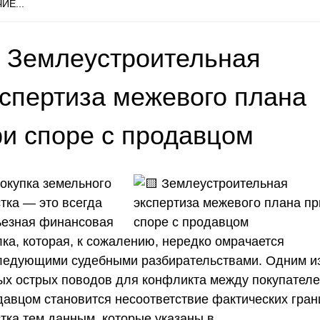
ИЕ...
 Землеустроительная
кспертиза межевого плана
ри споре с продавцом
окупка земельного
тка — это всегда
ьезная финансовая
лка, которая, к сожалению, нередко омрачается
ледующими судебными разбирательствами. Одним и
ых острых поводов для конфликта между покупателе
давцом становится несоответствие фактических гран
стка тем данным, которые указаны в