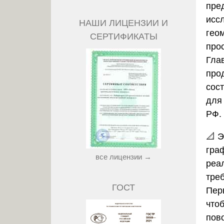
пре
исс
НАШИ ЛИЦЕНЗИИ И
гео
СЕРТИФИКАТЫ
про
Гла
про
сос
для
РФ.
📐 Э
гра
все лицензии →
реа
тре
ГОСТ
Пер
что
пов