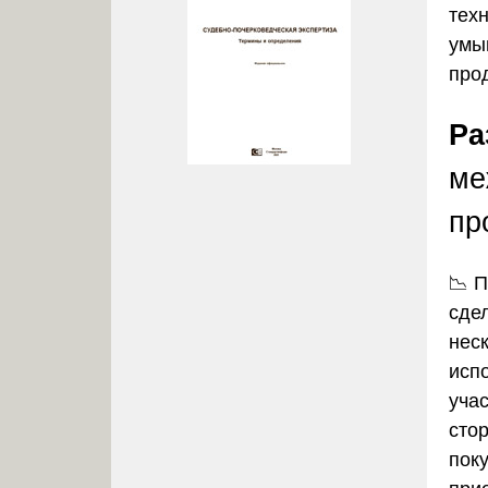
тех
умы
про
Ра
ме
пр
📉 
сде
нес
исп
уча
сто
пок