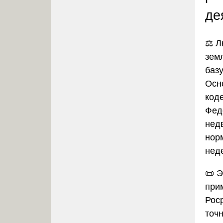
де
⚖️ 
зем
баз
Осн
код
Фед
нед
нор
нед
📜 
при
Рос
точ