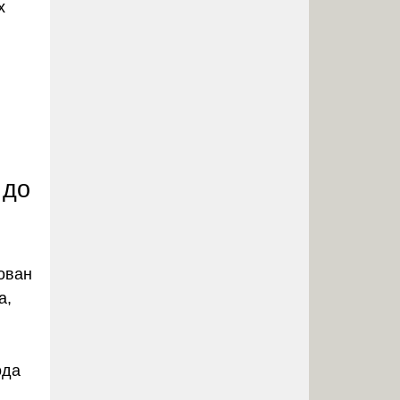
х
 до
ован
а,
ода