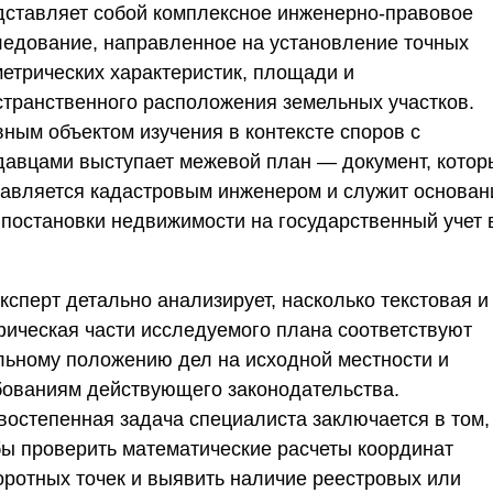
дставляет собой комплексное инженерно-правовое
ледование, направленное на установление точных
метрических характеристик, площади и
странственного расположения земельных участков.
вным объектом изучения в контексте споров с
давцами выступает межевой план — документ, котор
тавляется кадастровым инженером и служит основа
 постановки недвижимости на государственный учет 
ксперт детально анализирует, насколько текстовая и
фическая части исследуемого плана соответствуют
льному положению дел на исходной местности и
бованиям действующего законодательства.
востепенная задача специалиста заключается в том,
бы проверить математические расчеты координат
оротных точек и выявить наличие реестровых или