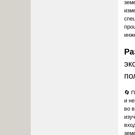
зем
изм
спе
про
инж
Ра
эк
по
🔄 
и не
во 
изу
вхо
зем