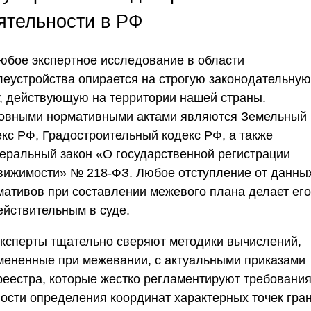
ятельности в РФ
Любое экспертное исследование в области
леустройства опирается на строгую законодательную
у, действующую на территории нашей страны.
овными нормативными актами являются Земельный
екс РФ, Градостроительный кодекс РФ, а также
еральный закон «О государственной регистрации
вижимости» № 218-ФЗ. Любое отступление от данны
мативов при составлении межевого плана делает его
ействительным в суде.
Эксперты тщательно сверяют методики вычислений,
мененные при межевании, с актуальными приказами
реестра, которые жестко регламентируют требования
ности определения координат характерных точек гра