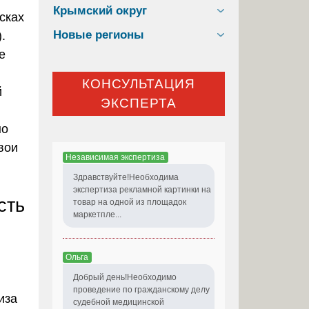
Крымский округ
сках
Новые регионы
.
е
КОНСУЛЬТАЦИЯ
й
ЭКСПЕРТА
но
вои
Независимая экспертиза
Здравствуйте!Необходима
экспертиза рекламной картинки на
сть
товар на одной из площадок
маркетпле...
Ольга
Добрый день!Необходимо
проведение по гражданскому делу
иза
судебной медицинской