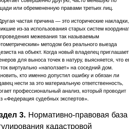
обретает совершенно другую, часто меньшую по
щади или обремененную правами третьих лиц.
Другая частая причина — это исторические накладки,
никшие из-за использования старых систем координа
 проведения межевания так называемым
ртометрическим» методом без реального выезда
дезиста на объект. Когда новый владелец приглашает
неров для выноса точек в натуру, выясняется, что е
сток виртуально «наползает» на соседний дом.
новить, кто именно допустил ошибку и обязан ли
давец нести за это материальную ответственность,
огает профессиональный анализ, который проводит
з «Федерация судебных экспертов»
.
здел 3.
Нормативно-правовая база
гулирования кадастровой