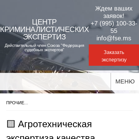
Skip
Ждем ваших
to
заявок!
ЦЕНТР
+7 (995) 100-33-
content
КРИМИНАЛИСТИЧЕСКИХ
55
ЭКСПЕРТИЗ
info@fse.ms
Действительный член Союза "Федерация
судебных экспертов"
Заказать
экспертизу
МЕНЮ
ПРОЧИЕ...
🟨 Агротехническая
экспертиза качества