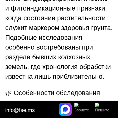
и фитоиндикационные признаки,
когда состояние растительности
служит маркером здоровья грунта.
Подобные исследования
особенно востребованы при
разделе бывших колхозных
земель, где хронология обработки
известна лишь приблизительно.
🌿
Особенности обследования
нарушенных и техногенных
info@fse.ms
территорий