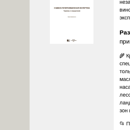
нез
вин
экс
Ра
при
🌾 
спе
тол
мас
нас
лес
лан
зон
📂 