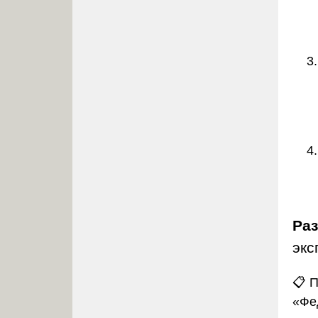
Ра
экс
📋 
«Фе