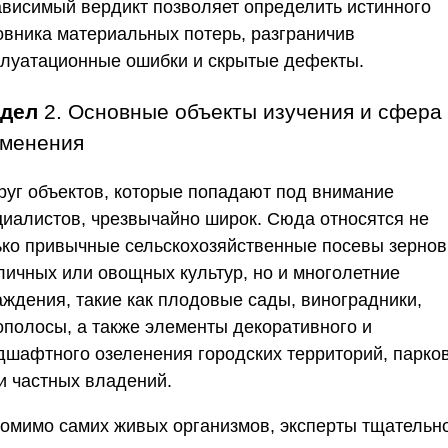
ависимый вердикт позволяет определить истинного
овника материальных потерь, разграничив
плуатационные ошибки и скрытые дефекты.
здел
2. Основные объекты изучения и сфера
менения
Круг объектов, которые попадают под внимание
циалистов, чрезвычайно широк. Сюда относятся не
ько привычные сельскохозяйственные посевы зернов
личных или овощных культур, но и многолетние
аждения, такие как плодовые сады, виноградники,
ополосы, а также элементы декоративного и
дшафтного озеленения городских территорий, парко
 и частных владений.
Помимо самих живых организмов, эксперты тщательн