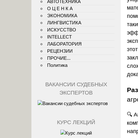
АВТОТЕХНИКА
мат
О Ц Е Н К А
ЭКОНОМИКА
пом
ЛИНГВИСТИКА
так
ИСКУССТВО
эфф
INTELLECT
экс
ЛАБОРАТОРИЯ
этот
РЕЦЕНЗИИ
зак
ПРОЧИЕ...
Политика
сло
док
ВАКАНСИИ СУДЕБНЫХ
Ра
ЭКСПЕРТОВ
агр
🔍 
КУРС ЛЕКЦИЙ
ком
нап