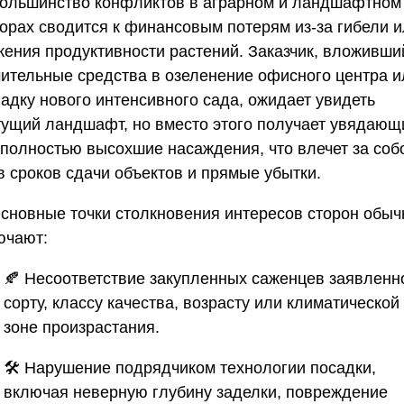
Большинство конфликтов в аграрном и ландшафтном
торах сводится к финансовым потерям из-за гибели 
жения продуктивности растений. Заказчик, вложивши
чительные средства в озеленение офисного центра и
ладку нового интенсивного сада, ожидает увидеть
тущий ландшафт, но вместо этого получает увядающ
 полностью высохшие насаждения, что влечет за соб
в сроков сдачи объектов и прямые убытки.
Основные точки столкновения интересов сторон обыч
ючают:
🍂 Несоответствие закупленных саженцев заявленн
сорту, классу качества, возрасту или климатической
зоне произрастания.
🛠 Нарушение подрядчиком технологии посадки,
включая неверную глубину заделки, повреждение