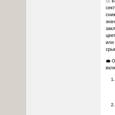
📉 
сек
сни
зна
зак
цве
или
сры
💼 
вкл