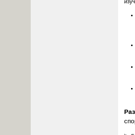
изу
Ра
спо