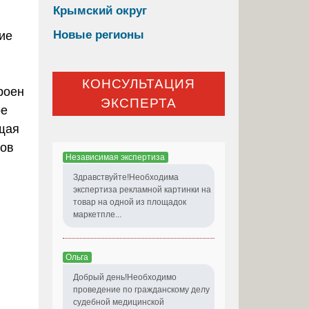
Крымский округ
Новые регионы
ие
КОНСУЛЬТАЦИЯ
роен
ЭКСПЕРТА
ое
ащая
тов
Независимая экспертиза
Здравствуйте!Необходима
экспертиза рекламной картинки на
товар на одной из площадок
маркетпле...
Ольга
Добрый день!Необходимо
проведение по гражданскому делу
судебной медицинской