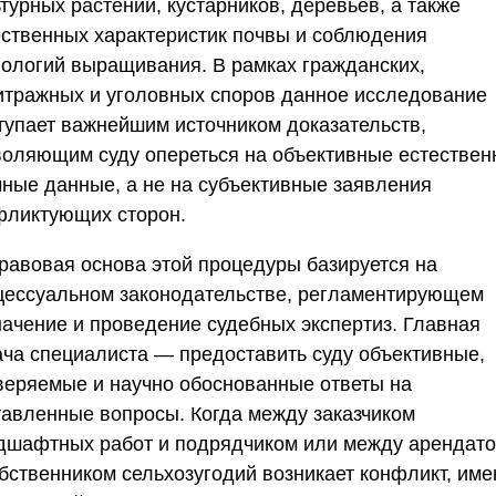
турных растений, кустарников, деревьев, а также
ественных характеристик почвы и соблюдения
нологий выращивания. В рамках гражданских,
итражных и уголовных споров данное исследование
тупает важнейшим источником доказательств,
воляющим суду опереться на объективные естествен
чные данные, а не на субъективные заявления
фликтующих сторон.
Правовая основа этой процедуры базируется на
цессуальном законодательстве, регламентирующем
начение и проведение судебных экспертиз. Главная
ача специалиста — предоставить суду объективные,
веряемые и научно обоснованные ответы на
тавленные вопросы. Когда между заказчиком
дшафтных работ и подрядчиком или между арендат
обственником сельхозугодий возникает конфликт, име