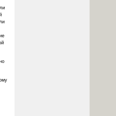
или
й
ли
ие
ой
но
ому