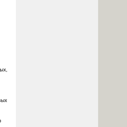
ых,
вых
о