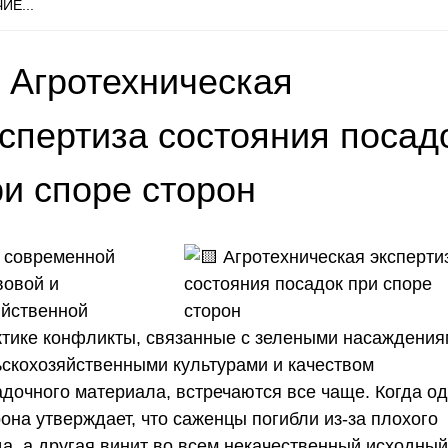
ИЕ...
 Агротехническая
кспертиза состояния посад
ри споре сторон
В современной
вовой и
яйственной
ктике конфликты, связанные с зелеными насаждения
ьскохозяйственными культурами и качеством
адочного материала, встречаются все чаще. Когда о
она утверждает, что саженцы погибли из-за плохого
да, а другая винит во всем некачественный исходный