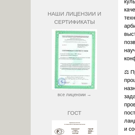
куль
кач
НАШИ ЛИЦЕНЗИИ И
тех
СЕРТИФИКАТЫ
арб
выс
поз
нау
кон
⚖️ 
про
наз
все лицензии →
зад
про
пос
ГОСТ
лан
и с