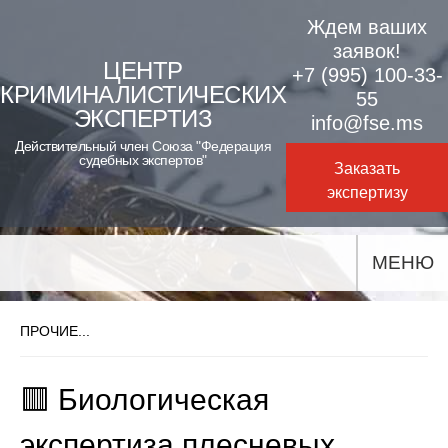
Skip
Ждем ваших
to
заявок!
ЦЕНТР
+7 (995) 100-33-
content
КРИМИНАЛИСТИЧЕСКИХ
55
ЭКСПЕРТИЗ
info@fse.ms
Действительный член Союза "Федерация
судебных экспертов"
Заказать
экспертизу
МЕНЮ
ПРОЧИЕ...
🟥 Биологическая
экспертиза плесневых