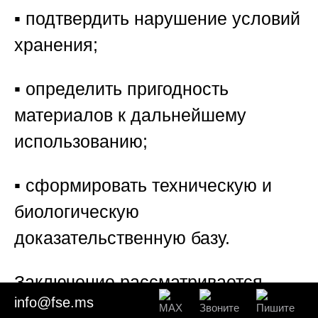
▪️ подтвердить нарушение условий
хранения;
▪️ определить пригодность
материалов к дальнейшему
использованию;
▪️ сформировать техническую и
биологическую
доказательственную базу.
Заключение рассматривается
info@fse.ms
судом наряду с другими