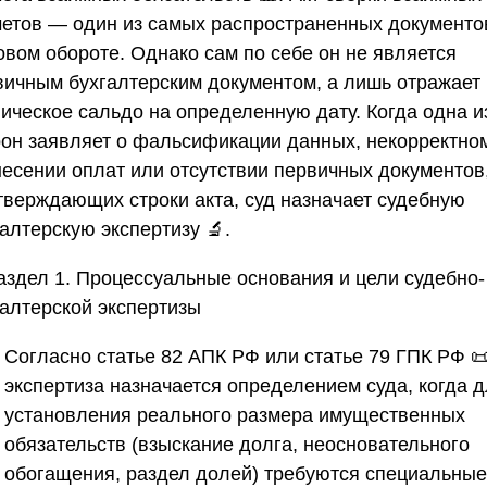
четов — один из самых распространенных документо
овом обороте. Однако сам по себе он не является
вичным бухгалтерским документом, а лишь отражает
ническое сальдо на определенную дату. Когда одна и
рон заявляет о фальсификации данных, некорректно
несении оплат или отсутствии первичных документов
тверждающих строки акта, суд назначает судебную
алтерскую экспертизу 🔬.
Раздел 1. Процессуальные основания и цели судебно-
галтерской экспертизы
Согласно статье 82 АПК РФ или статье 79 ГПК РФ 📜
экспертиза назначается определением суда, когда 
установления реального размера имущественных
обязательств (взыскание долга, неосновательного
обогащения, раздел долей) требуются специальные