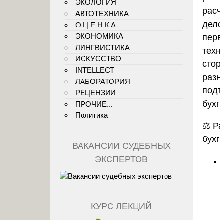
ЭКОЛОГИЯ
рас
АВТОТЕХНИКА
дел
О Ц Е Н К А
ЭКОНОМИКА
пер
ЛИНГВИСТИКА
тех
ИСКУССТВО
сто
INTELLECT
раз
ЛАБОРАТОРИЯ
под
РЕЦЕНЗИИ
бухг
ПРОЧИЕ...
Политика
⚖️ 
бух
ВАКАНСИИ СУДЕБНЫХ
ЭКСПЕРТОВ
КУРС ЛЕКЦИЙ