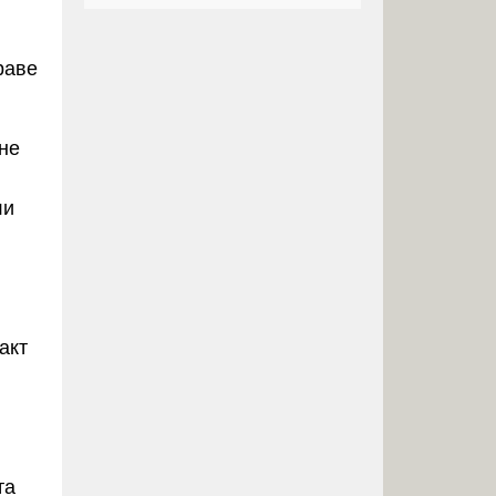
раве
не
ли
акт
та