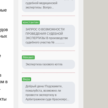
судебной медицинской
экспертизы. Вопро...
ные
константин
удов
ЗАПРОС О ВОЗМОЖНОСТИ
ПРОВЕДЕНИЯ СУДЕБНОЙ
ных
ЭКСПЕРТИЗЫ В производстве
судебного участка № .............
е
Михаил
Экспертиза газового котла
в
Вера
ом в
Добрый день! Подскажите,
.
пожалуйста, возможно ли
провести экспертизу в
екты
Арбитражном суде Красноярс...