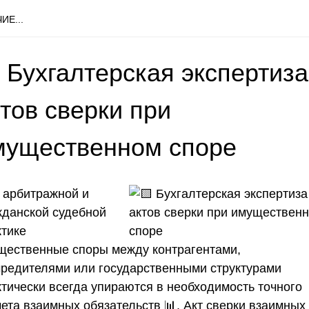
ИЕ...
 Бухгалтерская экспертиза
тов сверки при
мущественном споре
 арбитражной и
жданской судебной
ктике
щественные споры между контрагентами,
чредителями или государственными структурами
ктически всегда упираются в необходимость точного
чета взаимных обязательств 📊. Акт сверки взаимных