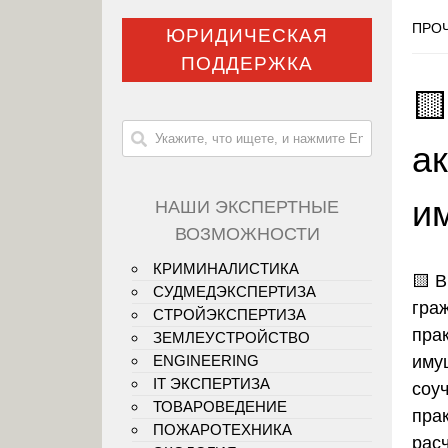
ПРОЧ
ЮРИДИЧЕСКАЯ
ПОДДЕРЖКА
🟨
ак
и
НАШИ ЭКСПЕРТНЫЕ
ВОЗМОЖНОСТИ
КРИМИНАЛИСТИКА
🟨
В
СУДМЕДЭКСПЕРТИЗА
гра
СТРОЙЭКСПЕРТИЗА
пра
ЗЕМЛЕУСТРОЙСТВО
иму
ENGINEERING
IT ЭКСПЕРТИЗА
соу
ТОВАРОВЕДЕНИЕ
пра
ПОЖАРОТЕХНИКА
рас