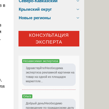
Северо-Кавказский
в в
Крымский округ
Новые регионы
з
м
КОНСУЛЬТАЦИЯ
,
ЭКСПЕРТА
Независимая экспертиза
Здравствуйте!Необходима
экспертиза рекламной картинки на
товар на одной из площадок
,
маркетпле...
для
Ольга
Добрый день!Необходимо
проведение по гражданскому делу