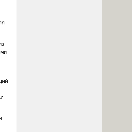
ля
из
ами
ций
ки
я