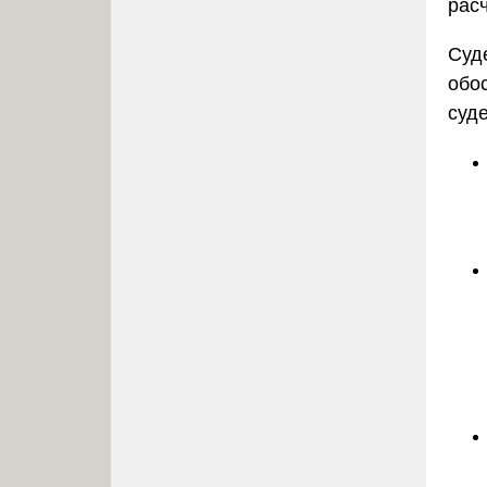
расч
Суд
обо
суд