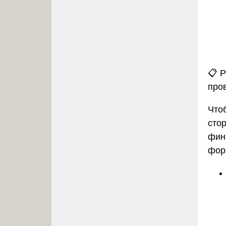
📋 
про
Что
сто
фин
фор