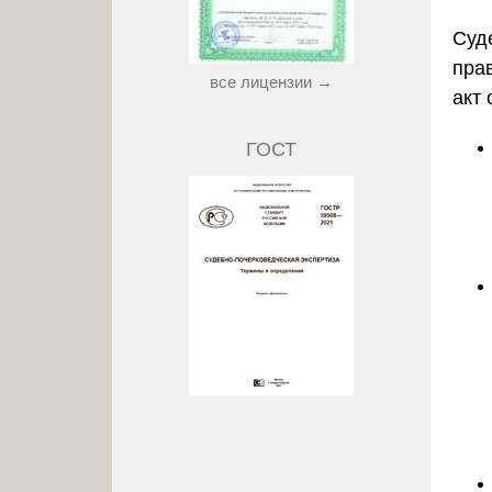
Суд
пра
все лицензии →
акт 
ГОСТ