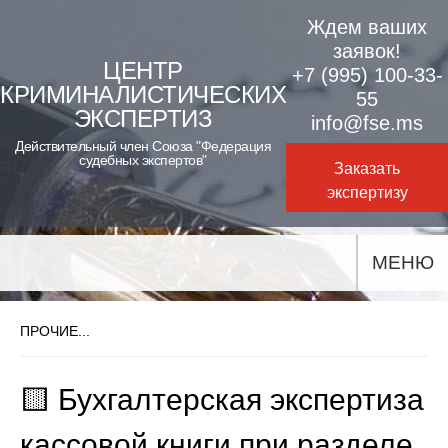
Skip
Ждем ваших
to
заявок!
ЦЕНТР
+7 (995) 100-33-
content
КРИМИНАЛИСТИЧЕСКИХ
55
ЭКСПЕРТИЗ
info@fse.ms
Действительный член Союза "Федерация
судебных экспертов"
Заказать
экспертизу
МЕНЮ
ПРОЧИЕ...
🟨 Бухгалтерская экспертиза
кассовой книги при разделе