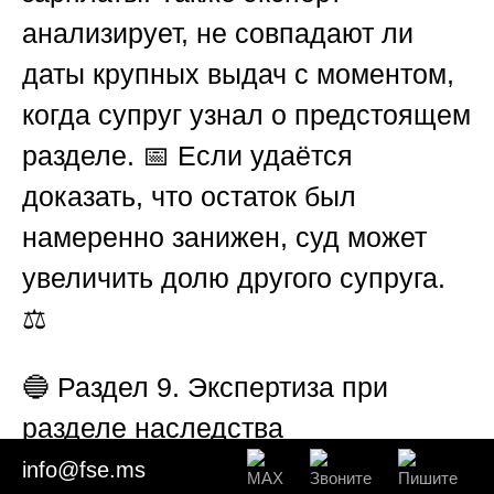
анализирует, не совпадают ли
даты крупных выдач с моментом,
когда супруг узнал о предстоящем
разделе. 📅 Если удаётся
доказать, что остаток был
намеренно занижен, суд может
увеличить долю другого супруга.
⚖️
🔵
Раздел 9. Экспертиза при
разделе наследства
(наследственная масса)
info@fse.ms