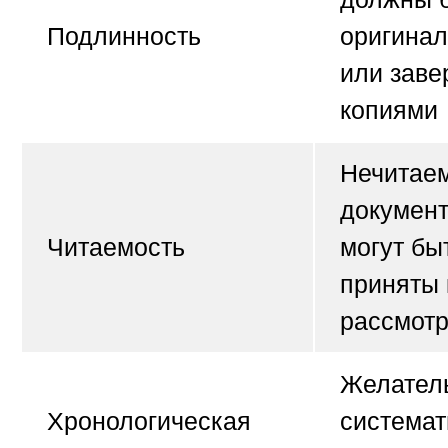
Подлинность
оригина
или зав
копиями
Нечитае
документ
Читаемость
могут бы
приняты 
рассмот
Желател
Хронологическая
системат