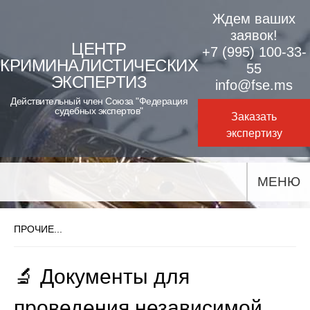
Skip
Ждем ваших
to
заявок!
ЦЕНТР
+7 (995) 100-33-
content
КРИМИНАЛИСТИЧЕСКИХ
55
ЭКСПЕРТИЗ
info@fse.ms
Действительный член Союза "Федерация
судебных экспертов"
Заказать
экспертизу
МЕНЮ
ПРОЧИЕ...
🔬 Документы для
проведения независимой