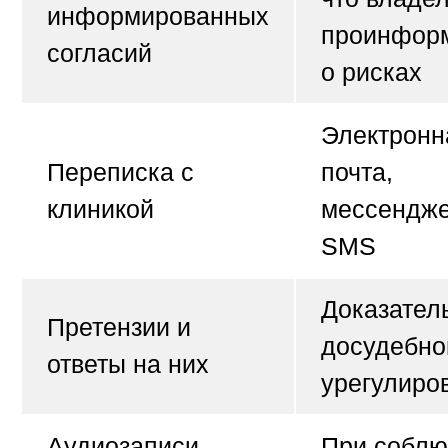
информированных
проинфор
согласий
о рисках
Электронн
Переписка с
почта,
клиникой
мессендж
SMS
Доказател
Претензии и
досудебно
ответы на них
урегулиро
Аудиозаписи
При соблю