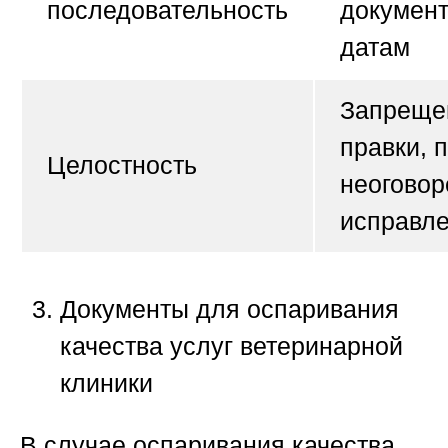
последовательность
документ
датам
Запреще
правки, 
Целостность
неогово
исправл
Документы для оспаривания
качества услуг ветеринарной
клиники
В случае оспаривания качества